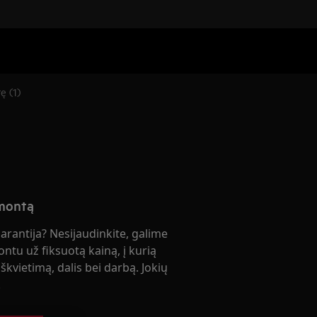
ę (1)
emontą
garantija? Nesijaudinkite, galime
ontu už fiksuotą kainą, į kurią
škvietimą, dalis bei darbą. Jokių
!