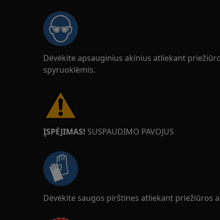
Dėvėkite apsauginius akinius atliekant priežiū
spyruoklėmis.
ĮSPĖJIMAS!
SUSPAUDIMO PAVOJUS
Dėvėkite saugos pirštines atliekant priežiūros 