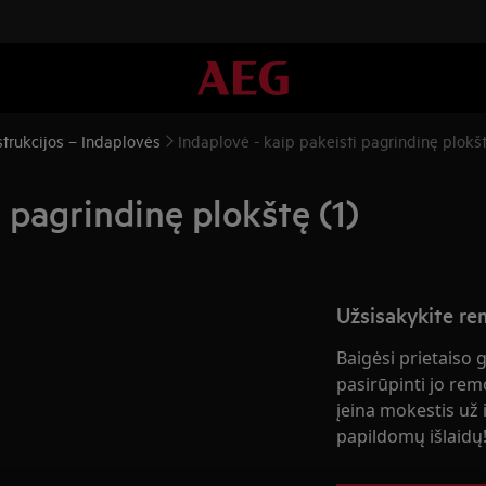
trukcijos – Indaplovės
Indaplovė - kaip pakeisti pagrindinę plokšt
 pagrindinę plokštę (1)
Užsisakykite r
Baigėsi prietaiso 
pasirūpinti jo rem
įeina mokestis už i
papildomų išlaidų