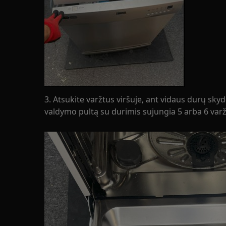
3. Atsukite varžtus viršuje, ant vidaus durų sk
valdymo pultą su durimis sujungia 5 arba 6 varž