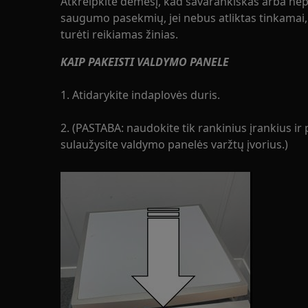
Atkreipkite dėmesį, kad savarankiškas arba nep
saugumo pasekmių, jei nebus atliktas tinkamai, i
turėti reikiamas žinias.
KAIP PAKEISTI VALDYMO PANELE
1. Atidarykite indaplovės duris.
2. (PASTABA: naudokite tik rankinius įrankius ir
sulaužysite valdymo panelės varžtų įvorius.)