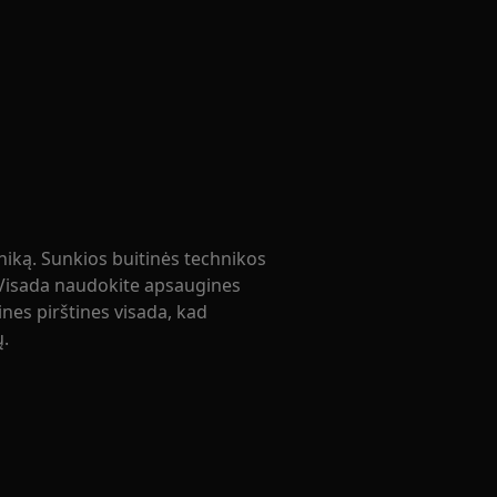
niką. Sunkios buitinės technikos
 Visada naudokite apsaugines
nes pirštines visada, kad
ų.