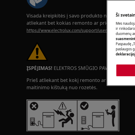
Ši svetai
Visada kreipkitės į savo produkto naudojimo v
atliekant bet kokias remonto ar priežiūros oper
Mes naudoja
ir rinkodaro
https://www.electrolux.com/support/user-manuals/
duomenų ana
suasmeninti
Paspaudę „T
paslaugos g
deklaracijo
ĮSPĖJIMAS!
ELEKTROS SMŪGIO PAVOJUS
Prieš atliekant bet kokį remonto ar priežiūros da
maitinimo kištuką nuo rozetės.