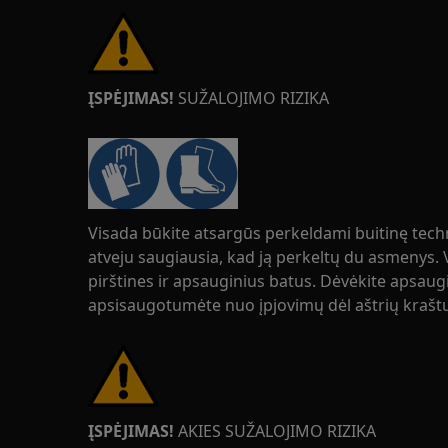
ĮSPĖJIMAS!
SUŽALOJIMO RIZIKA
Visada būkite atsargūs perkeldami buitinę tech
atveju saugiausia, kad ją perkeltų du asmenys.
pirštines ir apsauginius batus. Dėvėkite apsaugi
apsisaugotumėte nuo įpjovimų dėl aštrių krašt
ĮSPĖJIMAS!
AKIES SUŽALOJIMO RIZIKA