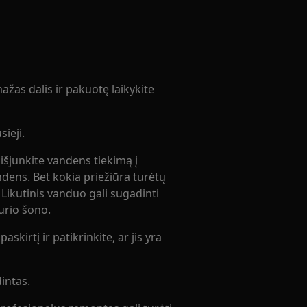
žas dalis ir pakuotę laikykite
ieji.
 išjunkite vandens tiekimą į
andens. Bet kokia priežiūra turėtų
. Likutinis vanduo gali sugadinti
kurio šono.
askirtį ir patikrinkite, ar jis yra
intas.