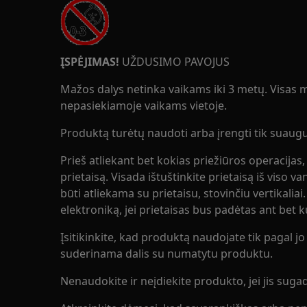
ĮSPĖJIMAS!
UŽDUSIMO PAVOJUS
Mažos dalys netinka vaikams iki 3 metų. Visas ma
nepasiekiamoje vaikams vietoje.
Produktą turėtų naudoti arba įrengti tik suaugus
Prieš atliekant bet kokias priežiūros operacijas,
prietaisą. Visada ištuštinkite prietaisą iš viso v
būti atliekama su prietaisu, stovinčiu vertikaliai
elektroniką, jei prietaisas bus padėtas ant bet 
Įsitikinkite, kad produktą naudojate tik pagal jo p
suderinama dalis su numatytu produktu.
Nenaudokite ir neįdiekite produkto, jei jis sugad