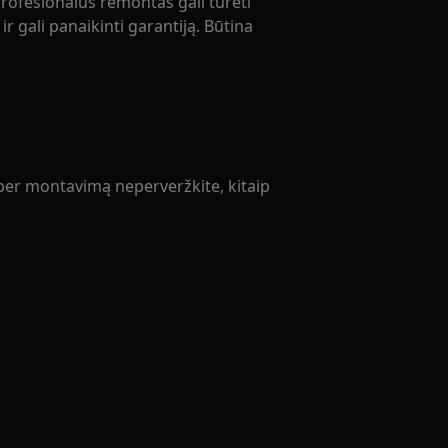
rofesionalus remontas gali turėti
r gali panaikinti garantiją. Būtina
 per montavimą neperveržkite, kitaip