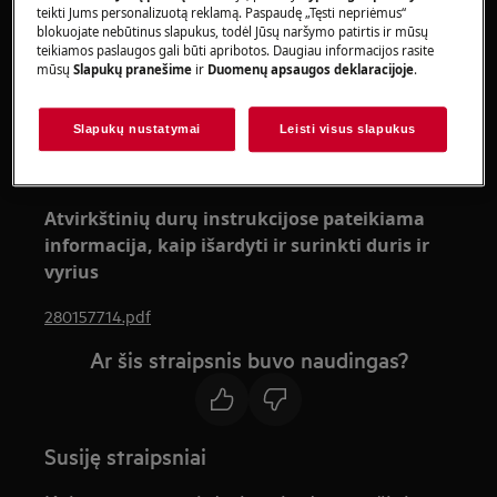
asmenims.
teikti Jums personalizuotą reklamą. Paspaudę „Tęsti nepriėmus“
blokuojate nebūtinus slapukus, todėl Jūsų naršymo patirtis ir mūsų
Visada naudokite apsaugines pirštines ir uždarą
teikiamos paslaugos gali būti apribotos. Daugiau informacijos rasite
mūsų
Slapukų pranešime
ir
Duomenų apsaugos deklaracijoje
.
avalynę.
Atkreipkite dėmesį, kad netinkamas remontas ar
Slapukų nustatymai
Leisti visus slapukus
neprofesionalus remontas gali turėti saugos
pasekmių
Atvirkštinių durų instrukcijose pateikiama
informacija, kaip išardyti ir surinkti duris ir
vyrius
280157714.pdf
Ar šis straipsnis buvo naudingas?
Susiję straipsniai