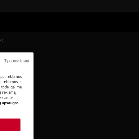
7)
Tęsti nepriimant
 pat reklamos
ų, reklamos ir
, todėl galime
tą reklamą.
eikiamos
 apsaugos