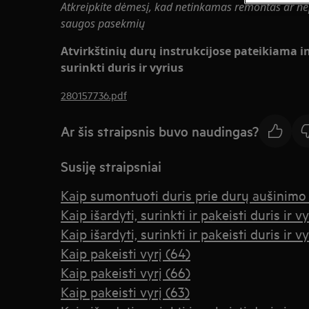
Atkreipkite dėmesį, kad netinkamas remontas ar nep
saugos pasekmių
Atvirkštinių durų instrukcijose pateikiama in
surinkti duris ir vyrius
280157736.pdf
Ar šis straipsnis buvo naudingas?
Susiję straipsniai
Kaip sumontuoti duris prie durų aušinimo 
Kaip išardyti, surinkti ir pakeisti duris ir vy
Kaip išardyti, surinkti ir pakeisti duris ir vy
Kaip pakeisti vyrį (64)
Kaip pakeisti vyrį (66)
Kaip pakeisti vyrį (63)