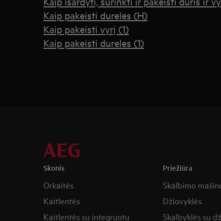
Kaip išardyti, surinkti ir pakeisti duris ir vy
Kaip pakeisti dureles (H)
Kaip pakeisti vyrį (1)
Kaip pakeisti dureles (1)
Skonis
Priežiūra
Orkaitės
Skalbimo mašin
Kaitlentės
Džiovyklės
Kaitlentės su integruotu
Skalbyklės su d