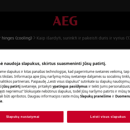
 hinges (cooling)
Kaip išardyti, surinkti ir pakeisti duris ir vyrius (1
 pakeisti duris ir vyrius (17)
nė naudoja slapukus, skirtus suasmeninti Jūsų patirtį.
me slapukus ir kitas panašias technologijas, kad pagerintume svetainės veikimą, taip
s tikslais. Informacija apie Jūsų naršymą mūsų svetainėje dalijamės su socialinių tinkl
litikos partneriais. Paspaudę „Leisti visus slapukus“ sutinkate su slapukų naudojimu
 Jūsų patirtį
svetainėje, pritaikyti
ypatingus pasiūlymus
ir teikti Jums personalizuo
ą ir atjunkite maitinimo kištuką iš
lizdo.
ęsti nepriėmus“ blokuojate nebūtinus slapukus, todėl Jūsų naršymo patirtis ir mūsų t
ali būti apribotos. Daugiau informacijos rasite mūsų
Slapukų pranešime
ir
Duomenų
je
.
s sunkiuosius prietaisus reikia perkelti
Slapukų nustatymai
Leisti visus slapukus
alynę.