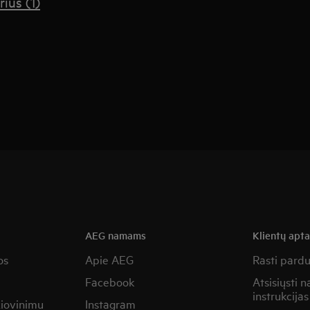
rius (1)
AEG namams
Klientų apt
os
Apie AEG
Rasti pard
Facebook
Atsisiųsti 
instrukcijas
žiovinimu
Instagram