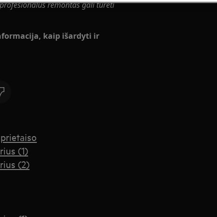
rofesionalus remontas gali turėti
formacija, kaip išardyti ir
prietaiso
rius (1)
rius (2)