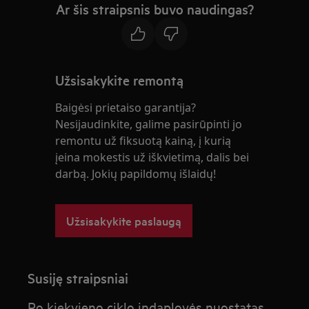
Ar šis straipsnis buvo naudingas?
Užsisakykite remontą
Baigėsi prietaiso garantija?
Nesijaudinkite, galime pasirūpinti jo
remontu už fiksuotą kainą, į kurią
įeina mokestis už iškvietimą, dalis bei
darbą. Jokių papildomų išlaidų!
Užsisakykite paslaugą
Susiję straipsniai
Po kiekvieno ciklo indaplovės nuostatas