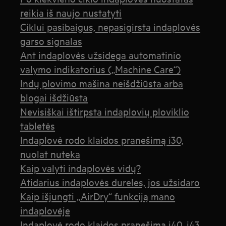
reikia iš naujo nustatyti
Ciklui pasibaigus, nepasigirsta indaplovės
garso signalas
Ant indaplovės užsidega automatinio
valymo indikatorius („Machine Care“)
Indų plovimo mašina neišdžiūsta arba
blogai išdžiūsta
Nevisiškai ištirpsta indaplovių ploviklio
tabletės
Indaplovė rodo klaidos pranešimą i30,
nuolat nuteka
Kaip valyti indaplovės vidų?
Atidarius indaplovės dureles, jos užsidaro
Kaip išjungti „AirDry“ funkciją mano
indaplovėje
Indaplovė rodo klaidos pranešimą i40, i43