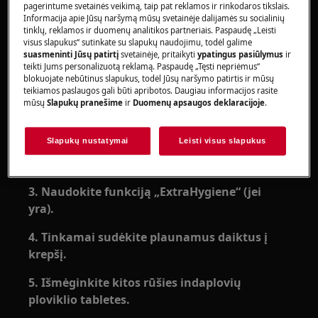
Autonominėms indaplovėms
pagerintume svetainės veikimą, taip pat reklamos ir rinkodaros tikslais.
Informacija apie Jūsų naršymą mūsų svetainėje dalijamės su socialinių
Sprendimas:
tinklų, reklamos ir duomenų analitikos partneriais. Paspaudę „Leisti
visus slapukus“ sutinkate su slapukų naudojimu, todėl galime
1. Nustatykite plovimo aukštoje
suasmeninti Jūsų patirtį
svetainėje, pritaikyti
ypatingus pasiūlymus
ir
teikti Jums personalizuotą reklamą. Paspaudę „Tęsti nepriėmus“
temperatūroje ciklą.
blokuojate nebūtinus slapukus, todėl Jūsų naršymo patirtis ir mūsų
teikiamos paslaugos gali būti apribotos. Daugiau informacijos rasite
2. Pavalykite indus prieš sudėdami juos į
mūsų
Slapukų pranešime
ir
Duomenų apsaugos deklaracijoje
.
indaplovę.
Slapukų nustatymai
Leisti visus slapukus
Virtuvės reikmenys bus kokybiškiau išplauti, o
indaplovė nesusiterš.
3. Naudokite funkciją „ExtraHygiene“ (jei
yra).
4. Tinkamai sudėkite plaunamus daiktus į
krepšį.
5. Išmėginkite kitos rūšies indaplovių
ploviklio tabletes.