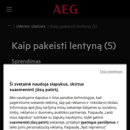
interior shelves
Kaip pakeisti lentyną (5)
Kaip pakeisti lentyną (5)
Sprendimas
Prieš atlikdami techninę priežiūrą, išjunkite prietaisą
Tęsti nepriimant
ir atjunkite maitinimo kištuką iš
lizdo.
Ši svetainė naudoja slapukus, skirtus
suasmeninti Jūsų patirtį.
Visada būkite atsargūs, kai perkeliate prietaisus, nes
sunkiuosius prietaisus reikia perkelti dviem
Mes naudojame slapukus ir kitas panašias technologijas, kad
pagerintume svetainės veikimą, taip pat reklamos ir rinkodaros tikslais.
asmenims.
Informacija apie Jūsų naršymą mūsų svetainėje dalijamės su socialinių
tinklų, reklamos ir duomenų analitikos partneriais. Paspaudę „Leisti
Visada naudokite apsaugines pirštines ir uždarą
visus slapukus“ sutinkate su slapukų naudojimu, todėl galime
suasmeninti Jūsų patirtį
svetainėje, pritaikyti
ypatingus pasiūlymus
ir
avalynę.
teikti Jums personalizuotą reklamą. Paspaudę „Tęsti nepriėmus“