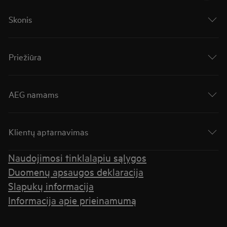
Skonis
Priežiūra
AEG namams
Klientų aptarnavimas
Naudojimosi tinklalapiu sąlygos
Duomenų apsaugos deklaracija
Slapukų informacija
Informacija apie prieinamumą