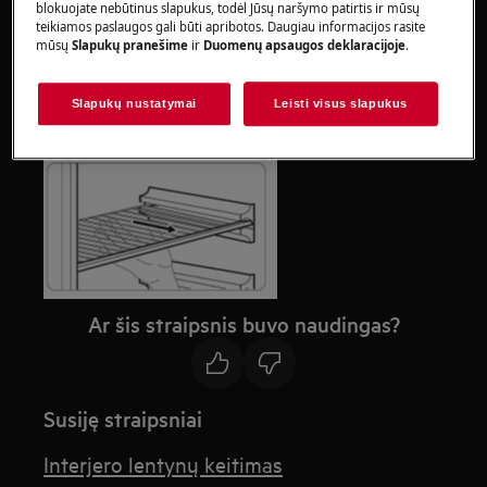
blokuojate nebūtinus slapukus, todėl Jūsų naršymo patirtis ir mūsų
Atkreipkite dėmesį, kad netinkamas remontas ar
teikiamos paslaugos gali būti apribotos. Daugiau informacijos rasite
neprofesionalus remontas gali turėti saugos
mūsų
Slapukų pranešime
ir
Duomenų apsaugos deklaracijoje
.
pasekmių
Slapukų nustatymai
Leisti visus slapukus
Kilnojamos lentynos
Ar šis straipsnis buvo naudingas?
Susiję straipsniai
Interjero lentynų keitimas