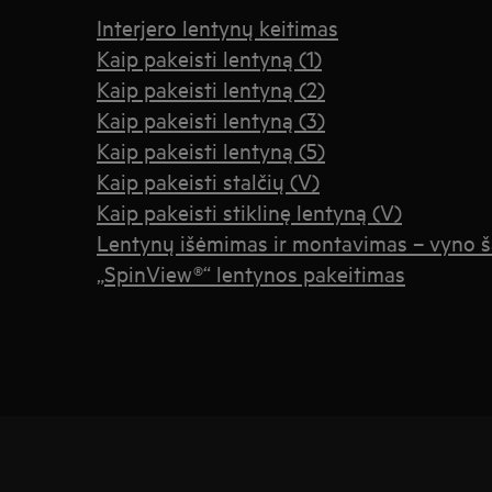
Interjero lentynų keitimas
Kaip pakeisti lentyną (1)
Kaip pakeisti lentyną (2)
Kaip pakeisti lentyną (3)
Kaip pakeisti lentyną (5)
Kaip pakeisti stalčių (V)
Kaip pakeisti stiklinę lentyną (V)
Lentynų išėmimas ir montavimas – vyno š
„SpinView®“ lentynos pakeitimas