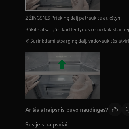
2 ŽINGSNIS Priekinę dalį patraukite aukštyn.
Būkite atsargūs, kad lentynos rėmo laikikliai ne
※ Surinkdami atsarginę dalį, vadovaukitės atvir
Ar šis straipsnis buvo naudingas?
Susiję straipsniai