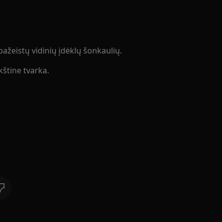
pažeistų vidinių įdėklų šonkaulių.
kštine tvarka.