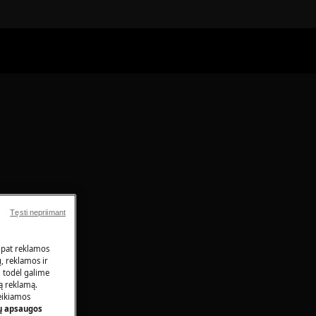
Tęsti nepriimant
 pat reklamos
ų, reklamos ir
, todėl galime
tą reklamą.
eikiamos
 apsaugos