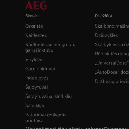
Skonis
Priežiūra
Orkaitės
Skalbimo mašin
Kaitlentės
Džiovyklės
Kaitlentės su integruotu
Skalbyklės su d
garų rinktuvu
Rūpinkitės daug
Viryklės
„UniversalDose“
Garų rinktuvai
„AutoDose“ doza
Indaplovės
Drabužių prieži
Šaldytuvai
Šaldytuvai su šaldikliu
Šaldikliai
Patarimai renkantis
prietaisą
Naudojimosi tinklalapiu sąlygos
Duomenų a