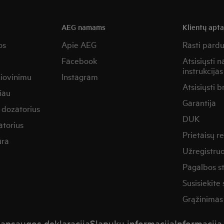
AEG namams
Klientų apt
os
Apie AEG
Rasti pard
Facebook
Atsisiųsti 
instrukcijas
žiovinimu
Instagram
Atsisiųsti b
iau
Garantija
 dozatorius
DUK
torius
Prietaisų 
ūra
Užregistruo
Pagalbos st
Susisiekite
Grąžinimas
psaugos deklaracija
Slapukų informacija
Informacij