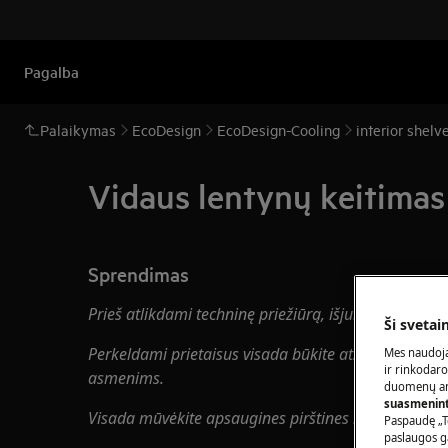
Pagalba
Palaikymas
EcoDesign
EcoDesign-Cooling
interior shelv
Vidaus lentynų keitima
Sprendimas
Prieš atlikdami techninę priežiūrą, išjunkite prietais
Ši svetai
Perkeldami prietaisus visada būkite atsargūs, sunki
Mes naudoja
ir rinkodaro
asmenims.
duomenų ana
suasmeninti
Visada mūvėkite apsaugines pirštines ir uždarą ava
Paspaudę „T
paslaugos g