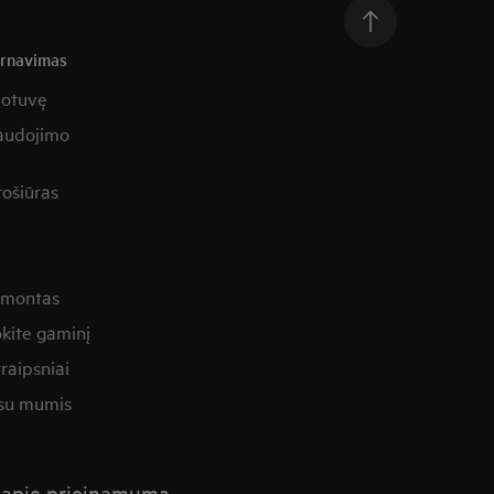
arnavimas
uotuvę
naudojimo
rošiūras
remontas
kite gaminį
raipsniai
 su mumis
a apie prieinamumą