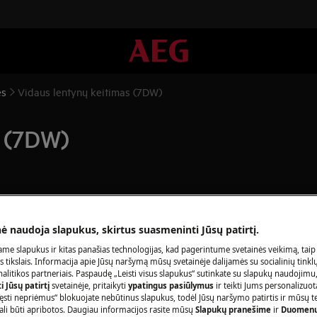
es
Vidaus lentynų keitimas (7DW)
s (7DW)
ą ir atjunkite maitinimo kištuką iš
lizdo.
nė naudoja slapukus, skirtus suasmeninti Jūsų patirtį.
ems prietaisams judėti reikia dviem
me slapukus ir kitas panašias technologijas, kad pagerintume svetainės veikimą, taip
s tikslais. Informacija apie Jūsų naršymą mūsų svetainėje dalijamės su socialinių tinkl
litikos partneriais. Paspaudę „Leisti visus slapukus“ sutinkate su slapukų naudojimu
 Jūsų patirtį
svetainėje, pritaikyti
ypatingus pasiūlymus
ir teikti Jums personalizuo
lynę.
ęsti nepriėmus“ blokuojate nebūtinus slapukus, todėl Jūsų naršymo patirtis ir mūsų t
ali būti apribotos. Daugiau informacijos rasite mūsų
Slapukų pranešime
ir
Duomenų