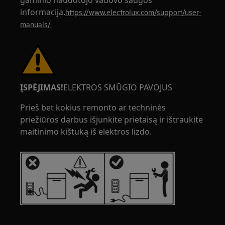
gaminio naudotojo vadovo saugos
informacija.
https://www.electrolux.com/support/user-
manuals/
ĮSPĖJIMAS!
ELEKTROS SMŪGIO PAVOJUS
Prieš bet kokius remonto ar techninės
priežiūros darbus išjunkite prietaisą ir ištraukite
maitinimo kištuką iš elektros lizdo.