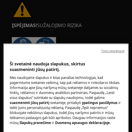
ĮSPĖJIMAS!
SUŽALOJIMO RIZIKA
Tęsti nepriimant
Ši svetainė naudoja slapukus, skirtus
Visada būkite atsargūs perkeldami prietaisus.
suasmeninti Jūsų patirtį.
Sunkesnius prietaisus saugiausia perkelti dviem
Mes naudojame slapukus ir kitas panašias technologijas, kad
žmonėms. Visada naudokite apsaugines
pagerintume svetainės veikimą, taip pat reklamos ir rinkodaros tikslais.
pirštines ir apsauginę avalynę. Nuolat mūvėkite
Informacija apie Jūsų naršymą mūsų svetainėje dalijamės su socialinių
apsaugines pirštines, kad apsisaugotumėte nuo
tinklų, reklamos ir duomenų analitikos partneriais. Paspaudę „Leisti
visus slapukus“ sutinkate su slapukų naudojimu, todėl galime
įpjovimų aštriais kraštais.
suasmeninti Jūsų patirtį
svetainėje, pritaikyti
ypatingus pasiūlymus
ir
teikti Jums personalizuotą reklamą. Paspaudę „Tęsti nepriėmus“
blokuojate nebūtinus slapukus, todėl Jūsų naršymo patirtis ir mūsų
teikiamos paslaugos gali būti apribotos. Daugiau informacijos rasite
mūsų
Slapukų pranešime
ir
Duomenų apsaugos deklaracijoje
.