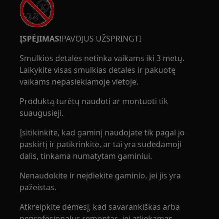
ĮSPĖJIMAS!
PAVOJUS UŽSPRINGTI
Smulkios detalės netinka vaikams iki 3 metų.
Laikykite visas smulkias detales ir pakuotę
vaikams nepasiekiamoje vietoje.
Produktą turėtų naudoti ar montuoti tik
suaugusieji.
Įsitikinkite, kad gaminį naudojate tik pagal jo
paskirtį ir patikrinkite, ar tai yra sudedamoji
dalis, tinkama numatytam gaminiui.
Nenaudokite ir neįdiekite gaminio, jei jis yra
pažeistas.
Atkreipkite dėmesį, kad savarankiškas arba
neprofesionalus remontas, jei atliekamas