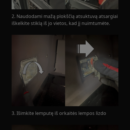
2. Naudodami mažą plokščią atsuktuvą atsargiai
iškelkite stiklą iš jo vietos, kad jį nuimtumėte.
3. Išimkite lemputę iš orkaitės lempos lizdo