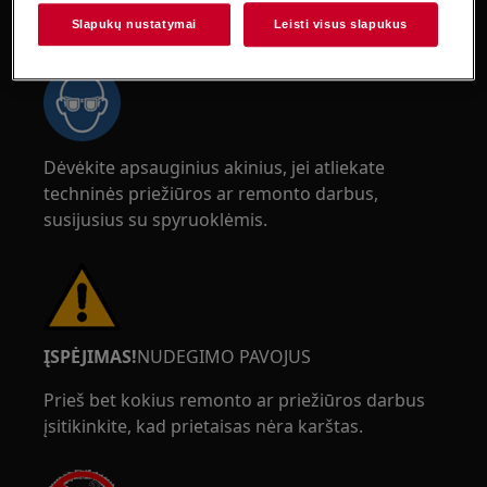
ĮSPĖJIMAS!
AKIŲ SUŽALOJIMO RIZIKA
Slapukų nustatymai
Leisti visus slapukus
Dėvėkite apsauginius akinius, jei atliekate
techninės priežiūros ar remonto darbus,
susijusius su spyruoklėmis.
ĮSPĖJIMAS!
NUDEGIMO PAVOJUS
Prieš bet kokius remonto ar priežiūros darbus
įsitikinkite, kad prietaisas nėra karštas.