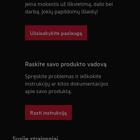
įeina mokestis už iškvietimą, dalis bei
darbą. Jokių papildomų išlaidų!
Užsisakykite paslaugą
Raskite savo produkto vadovą
Spręskite problemas ir ieškokite
instrukcijų ar kitos dokumentacijos
apie savo produktą.
Rasti instrukciją
Susiję straipsniai