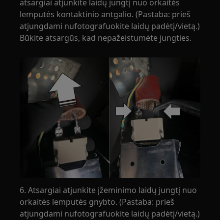
atsargiai atjunkite laidų jungtį nuo orkaitės
lemputės kontaktinio antgalio. (Pastaba: prieš
atjungdami nufotografuokite laidų padėtį/vietą.)
Būkite atsargūs, kad nepažeistumėte jungties.
6. Atsargiai atjunkite įžeminimo laidų jungtį nuo
orkaitės lemputės gnybto. (Pastaba: prieš
atjungdami nufotografuokite laidų padėtį/vietą.)