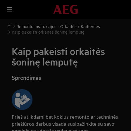
Remonto instrukcijos - Orkaitės / Kaitlentės
Kaip pakeisti orkaitės šoninę lemputę
Kaip pakeisti orkaitės
šoninę lemputę
Sprendimas
Prieš atlikdami bet kokius remonto ar techninės
priežiūros darbus visada susipažinkite su savo