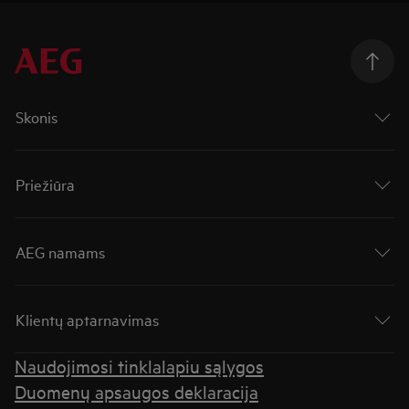
Skonis
Priežiūra
AEG namams
Klientų aptarnavimas
Naudojimosi tinklalapiu sąlygos
Duomenų apsaugos deklaracija