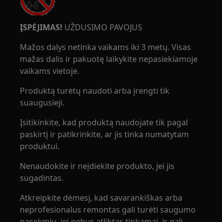
ĮSPĖJIMAS!
UŽDUSIMO PAVOJUS
Mažos dalys netinka vaikams iki 3 metų. Visas
mažas dalis ir pakuotę laikykite nepasiekiamoje
vaikams vietoje.
Produktą turėtų naudoti arba įrengti tik
suaugusieji.
Įsitikinkite, kad produktą naudojate tik pagal
paskirtį ir patikrinkite, ar jis tinka numatytam
produktui.
Nenaudokite ir neįdiekite produkto, jei jis
sugadintas.
Atkreipkite dėmesį, kad savarankiškas arba
neprofesionalus remontas gali turėti saugumo
pasekmių, jei nebus atliktas tinkamai, ir gali