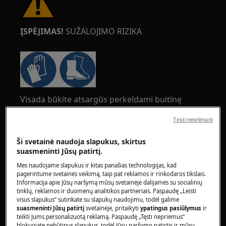
ĮSPĖJIMAS!
SUŽALOJIMO RIZIKA
Visada būkite atsargūs perkeldami buitinę
techniką. Sunkios buitinės technikos atveju
Tęsti nepriimant
saugiausia, kad ją perkeltų du asmenys. Visada
naudokite apsaugines pirštines ir apsauginius
Ši svetainė naudoja slapukus, skirtus
batus. Dėvėkite apsaugines pirštines visada, kad
suasmeninti Jūsų patirtį.
apsisaugotumėte nuo įpjovimų nuo aštrių
Mes naudojame slapukus ir kitas panašias technologijas, kad
kraštų.
pagerintume svetainės veikimą, taip pat reklamos ir rinkodaros tikslais.
Informacija apie Jūsų naršymą mūsų svetainėje dalijamės su socialinių
tinklų, reklamos ir duomenų analitikos partneriais. Paspaudę „Leisti
visus slapukus“ sutinkate su slapukų naudojimu, todėl galime
suasmeninti Jūsų patirtį
svetainėje, pritaikyti
ypatingus pasiūlymus
ir
teikti Jums personalizuotą reklamą. Paspaudę „Tęsti nepriėmus“
blokuojate nebūtinus slapukus, todėl Jūsų naršymo patirtis ir mūsų