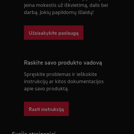
įeina mokestis už iškvietimą, dalis bei
darbą. Jokių papildomų išlaidų!
Užsisakykite paslaugą
Raskite savo produkto vadovą
Spręskite problemas ir ieškokite
instrukcijų ar kitos dokumentacijos
apie savo produktą.
Rasti instrukciją
Susiję straipsniai