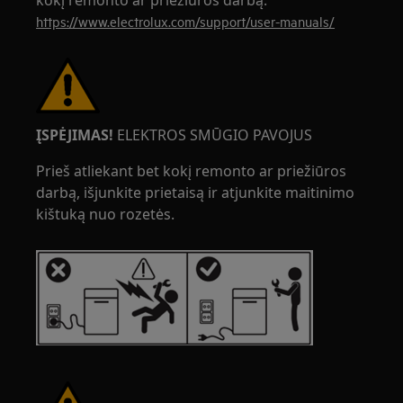
kokį remonto ar priežiūros darbą.
https://www.electrolux.com/support/user-manuals/
ĮSPĖJIMAS!
ELEKTROS SMŪGIO PAVOJUS
Prieš atliekant bet kokį remonto ar priežiūros
darbą, išjunkite prietaisą ir atjunkite maitinimo
kištuką nuo rozetės.