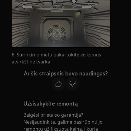
6. Surinkimo metu pakartokite veiksmus
atvirkštine tvarka
Ar šis straipsnis buvo naudingas?
Užsisakykite remontą
Baigėsi prietaiso garantija?
Nesijaudinkite, galime pasirūpinti jo
remontu už fiksuotą kainą, į kurią