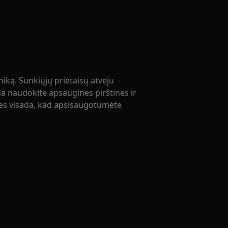
iką. Sunkiųjų prietaisų atveju
a naudokite apsaugines pirštines ir
nes visada, kad apsisaugotumėte