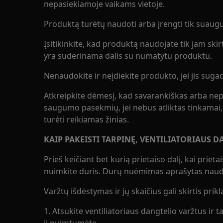
nepasiekiamoje vaikams vietoje.
Produktą turėtų naudoti arba įrengti tik suaugus
Įsitikinkite, kad produktą naudojate tik jam skirt
yra suderinama dalis su numatytu produktu.
Nenaudokite ir neįdiekite produkto, jei jis sugad
Atkreipkite dėmesį, kad savarankiškas arba nep
saugumo pasekmių, jei nebus atliktas tinkamai, i
turėti reikiamas žinias.
KAIP PAKEISTI TARPINĘ, VENTILIATORIAUS D
Prieš keičiant bet kurią prietaiso dalį, kai priet
nuimkite duris. Durų nuėmimas aprašytas naudo
Varžtų išdėstymas ir jų skaičius gali skirtis pri
1. Atsukite ventiliatoriaus dangtelio varžtus ir t