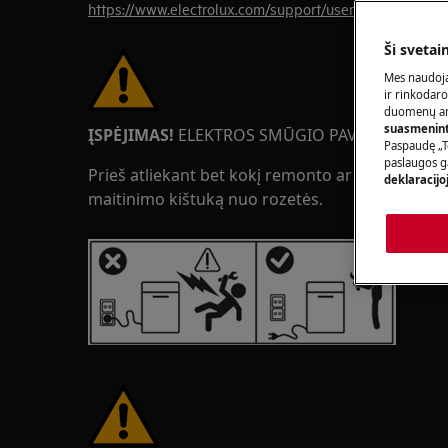
https://www.electrolux.com/support/user-manuals/
Ši svetai
Mes naudoja
ir rinkodaro
duomenų ana
suasmeninti
ĮSPĖJIMAS!
ELEKTROS SMŪGIO PAVOJUS
Paspaudę „T
paslaugos g
Prieš atliekant bet kokį remonto ar priežiūros da
deklaracijo
maitinimo kištuką nuo rozetės.