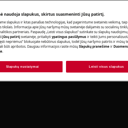
Užsisakykite pa
nė naudoja slapukus, skirtus suasmeninti Jūsų patirtį.
me slapukus ir kitas panašias technologijas, kad pagerintume svetainės veikimą, taip
s tikslais. Informacija apie Jūsų naršymą mūsų svetainėje dalijamės su socialinių tinkl
litikos partneriais. Paspaudę „Leisti visus slapukus“ sutinkate su slapukų naudojimu
Raskite savo p
 Jūsų patirtį
svetainėje, pritaikyti
ypatingus pasiūlymus
ir teikti Jums personalizuo
ęsti nepriėmus“ blokuojate nebūtinus slapukus, todėl Jūsų naršymo patirtis ir mūsų t
Spręskite problema
ali būti apribotos. Daugiau informacijos rasite mūsų
Slapukų pranešime
ir
Duomenų
rbą, išjunkite prietaisą ir atjunkite
je
.
dokumentacijos ap
Slapukų nustatymai
Leisti visus slapukus
Rasti instrukciją