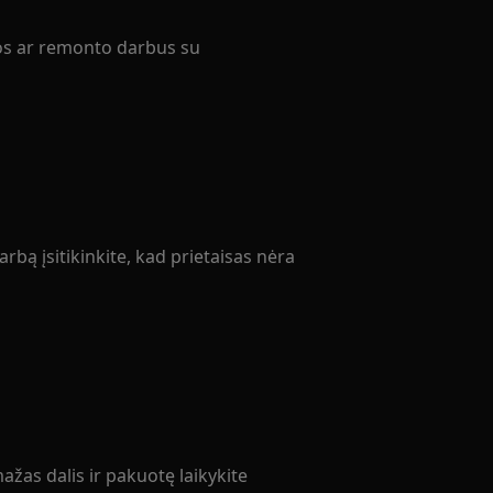
ros ar remonto darbus su
rbą įsitikinkite, kad prietaisas nėra
žas dalis ir pakuotę laikykite