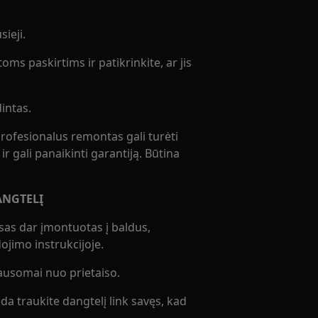
ieji.
oms paskirtims ir patikrinkite, ar jis
intas.
rofesionalus remontas gali turėti
r gali panaikinti garantiją. Būtina
ANGTELĮ
aisas dar įmontuotas į baldus,
jimo instrukcijoje.
klausomai nuo prietaiso.
ada traukite dangtelį link savęs, kad