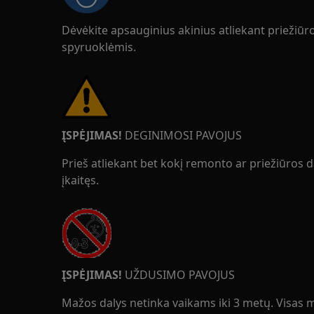
Dėvėkite apsauginius akinius atliekant priežiū
spyruoklėmis.
ĮSPĖJIMAS!
DEGINIMOSI PAVOJUS
Prieš atliekant bet kokį remonto ar priežiūros da
įkaitęs.
ĮSPĖJIMAS!
UŽDUSIMO PAVOJUS
Mažos dalys netinka vaikams iki 3 metų. Visas ma