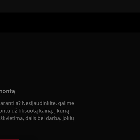
emontą
garantija? Nesijaudinkite, galime
ontu už fiksuotą kainą, į kurią
škvietimą, dalis bei darbą. Jokių
!