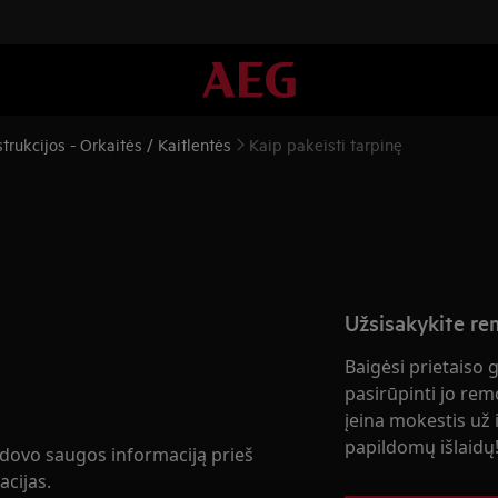
rukcijos - Orkaitės / Kaitlentės
Kaip pakeisti tarpinę
Užsisakykite r
Baigėsi prietaiso 
pasirūpinti jo rem
įeina mokestis už i
papildomų išlaidų
adovo saugos informaciją prieš
acijas.