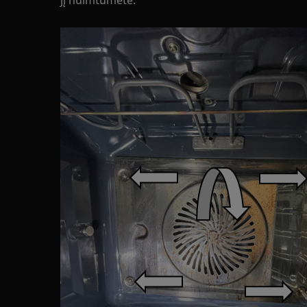
jį nuimtumėte.