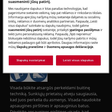
suasmeninti Jūsų patirtį.
Mes naudojame slapukus ir kitas panašias technologijas, kad
pagerintume svetainės veikimą, taip pat reklamos ir rinkodaros tikslais.
Informacija apie Jūsų naršymą mūsų svetainėje dalijamės su socialinių
tinklų, reklamos ir duomenų analitikos partneriais. Paspaudę „Leisti
visus slapukus“ sutinkate su slapukų naudojimu, todėl galime
suasmeninti Jūsų patirtį
svetainėje, pritaikyti
ypatingus pasiūlymus
ir
teikti Jums personalizuotą reklamą. Paspaudę „Tęsti nepriėmus“
blokuojate nebūtinus slapukus, todėl Jūsų naršymo patirtis ir mūsų
teikiamos paslaugos gali būti apribotos. Daugiau informacijos rasite
mūsų
Slapukų pranešime
ir
Duomenų apsaugos deklaracijoje
.
ĮSPĖJIMAS!
SUŽALOJIMO RIZIKA
Slapukų nustatymai
Leisti visus slapukus
Visada būkite atsargūs perkeldami buitinę
techniką. Sunkiųjų prietaisų atveju saugiausia,
kad juos perkelia du asmenys. Visada naudokite
apsaugines pirštines ir apsauginius batus.
Dėvėkite apsaugines pirštines visada, kad