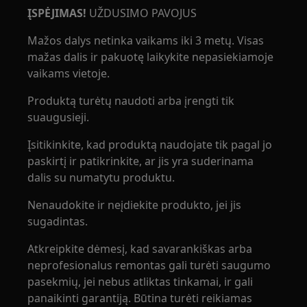
ĮSPĖJIMAS!
UŽDUSIMO PAVOJUS
Mažos dalys netinka vaikams iki 3 metų. Visas
mažas dalis ir pakuotę laikykite nepasiekiamoje
vaikams vietoje.
Produktą turėtų naudoti arba įrengti tik
suaugusieji.
Įsitikinkite, kad produktą naudojate tik pagal jo
paskirtį ir patikrinkite, ar jis yra suderinama
dalis su numatytu produktu.
Nenaudokite ir neįdiekite produkto, jei jis
sugadintas.
Atkreipkite dėmesį, kad savarankiškas arba
neprofesionalus remontas gali turėti saugumo
pasekmių, jei nebus atliktas tinkamai, ir gali
panaikinti garantiją. Būtina turėti reikiamas