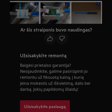
Ar šis straipsnis buvo naudingas?
Užsisakykite remontą
Baigėsi prietaiso garantija?
Nesijaudinkite, galime pasirūpinti jo
remontu už fiksuotą kainą, į kurią
įeina mokestis už iškvietimą, dalis bei
darbą. Jokių papildomų išlaidų!
Užsisakykite paslaugą