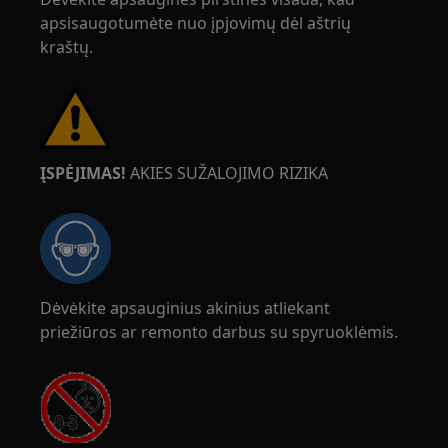
apsisaugotumėte nuo įpjovimų dėl aštrių
kraštų.
ĮSPĖJIMAS!
AKIES SUŽALOJIMO RIZIKA
Dėvėkite apsauginius akinius atliekant
priežiūros ar remonto darbus su spyruoklėmis.