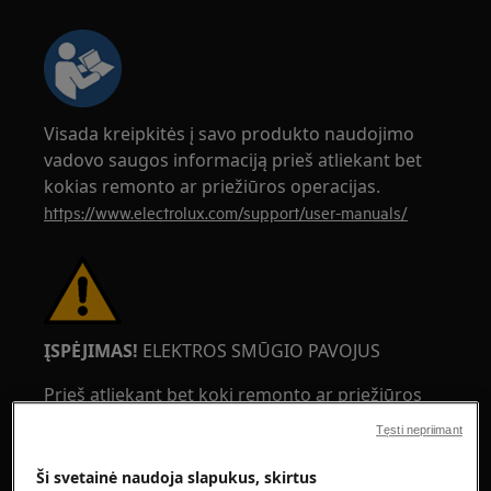
Visada kreipkitės į savo produkto naudojimo
vadovo saugos informaciją prieš atliekant bet
kokias remonto ar priežiūros operacijas.
https://www.electrolux.com/support/user-manuals/
ĮSPĖJIMAS!
ELEKTROS SMŪGIO PAVOJUS
Prieš atliekant bet kokį remonto ar priežiūros
darbą, išjunkite prietaisą ir atjunkite maitinimo
Tęsti nepriimant
kištuką nuo rozetės.
Ši svetainė naudoja slapukus, skirtus