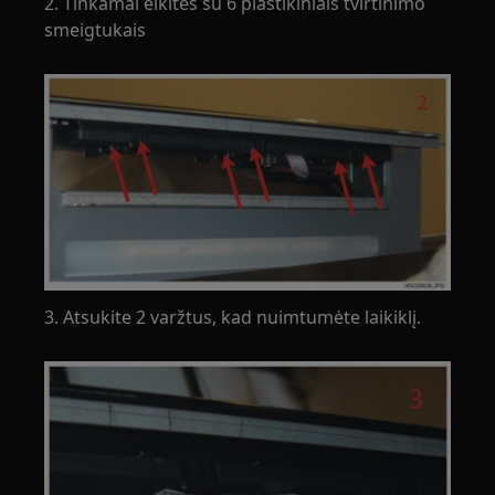
2. Tinkamai elkitės su 6 plastikiniais tvirtinimo
smeigtukais
3. Atsukite 2 varžtus, kad nuimtumėte laikiklį.