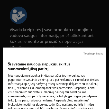
Visada kreipkitės į savo produkto naudojimo
vadovo saugos informaciją prieš atliekant bet
kokias remonto ar priežiūros operacijas.
https://www.electrolux.com/support/user-manuals/
Tęsti nepriimant
Ši svetainė naudoja slapukus, skirtus
suasmeninti Jūsų patirtį.
Mes naudojame slapukus ir kitas panašias technologijas, kad
ĮSPĖJIMAS!
ELEKTROS SMŪGIO PAVOJUS
pagerintume svetainės veikimą, taip pat reklamos ir rinkodaros tikslais.
Informacija apie Jūsų naršymą mūsų svetainėje dalijamės su socialinių
Prieš atliekant bet kokį remonto ar priežiūros
tinklų, reklamos ir duomenų analitikos partneriais. Paspaudę „Leisti
visus slapukus“ sutinkate su slapukų naudojimu, todėl galime
darbą, išjunkite prietaisą ir atjunkite maitinimo
suasmeninti Jūsų patirtį
svetainėje, pritaikyti
ypatingus pasiūlymus
ir
kištuką nuo rozetės.
teikti Jums personalizuotą reklamą. Paspaudę „Tęsti nepriėmus“
blokuojate nebūtinus slapukus, todėl Jūsų naršymo patirtis ir mūsų
teikiamos paslaugos gali būti apribotos. Daugiau informacijos rasite