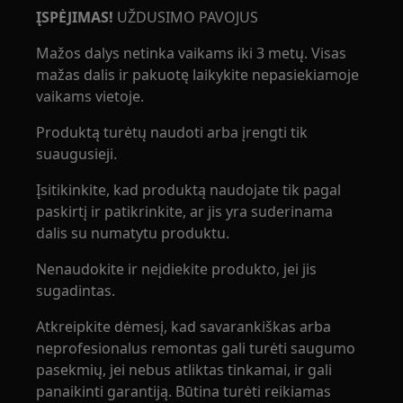
ĮSPĖJIMAS!
UŽDUSIMO PAVOJUS
Mažos dalys netinka vaikams iki 3 metų. Visas
mažas dalis ir pakuotę laikykite nepasiekiamoje
vaikams vietoje.
Produktą turėtų naudoti arba įrengti tik
suaugusieji.
Įsitikinkite, kad produktą naudojate tik pagal
paskirtį ir patikrinkite, ar jis yra suderinama
dalis su numatytu produktu.
Nenaudokite ir neįdiekite produkto, jei jis
sugadintas.
Atkreipkite dėmesį, kad savarankiškas arba
neprofesionalus remontas gali turėti saugumo
pasekmių, jei nebus atliktas tinkamai, ir gali
panaikinti garantiją. Būtina turėti reikiamas