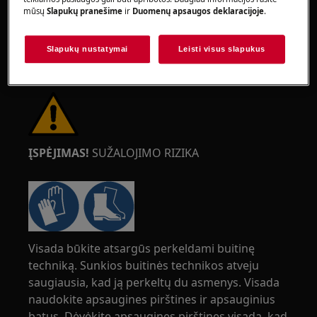
mūsų
Slapukų pranešime
ir
Duomenų apsaugos deklaracijoje
.
Slapukų nustatymai
Leisti visus slapukus
ĮSPĖJIMAS!
SUŽALOJIMO RIZIKA
Visada būkite atsargūs perkeldami buitinę
techniką. Sunkios buitinės technikos atveju
saugiausia, kad ją perkeltų du asmenys. Visada
naudokite apsaugines pirštines ir apsauginius
batus. Dėvėkite apsaugines pirštines visada, kad