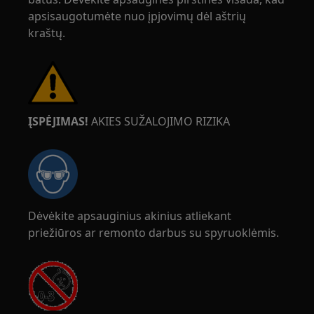
apsisaugotumėte nuo įpjovimų dėl aštrių
kraštų.
ĮSPĖJIMAS!
AKIES SUŽALOJIMO RIZIKA
Dėvėkite apsauginius akinius atliekant
priežiūros ar remonto darbus su spyruoklėmis.