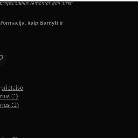
rofesionalus remontas gali turėti
formacija, kaip išardyti ir
prietaiso
rius (1)
rius (2)