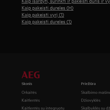
Kaip išardyti, surinkti ir pakeisti duris ir vy
Kaip pakeisti dureles (H)
Kaip pakeisti vyrį (1)
Kaip pakeisti dureles (1)
Skonis
Priežiūra
Orkaitės
Skalbimo mašin
Kaitlentės
Džiovyklės
Kaitlentės su integruotu
Skalbyklės su d