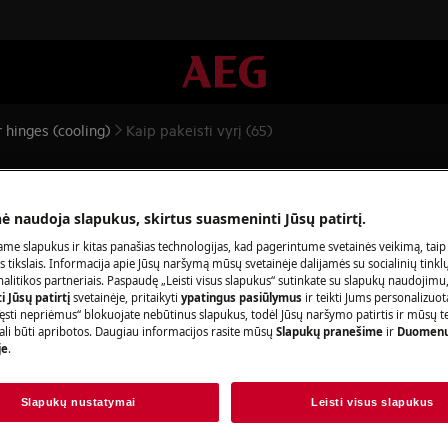
 hinges (cooling)
Kaip pakeisti vyrį (65)
nė naudoja slapukus, skirtus suasmeninti Jūsų patirtį.
me slapukus ir kitas panašias technologijas, kad pagerintume svetainės veikimą, taip
s tikslais. Informacija apie Jūsų naršymą mūsų svetainėje dalijamės su socialinių tinkl
litikos partneriais. Paspaudę „Leisti visus slapukus“ sutinkate su slapukų naudojimu
 Jūsų patirtį
svetainėje, pritaikyti
ypatingus pasiūlymus
ir teikti Jums personalizuo
ą ir atjunkite maitinimo kištuką iš
lizdo.
ęsti nepriėmus“ blokuojate nebūtinus slapukus, todėl Jūsų naršymo patirtis ir mūsų t
ali būti apribotos. Daugiau informacijos rasite mūsų
Slapukų pranešime
ir
Duomenų
je
.
s sunkiuosius prietaisus reikia perkelti
Slapukų nustatymai
Leisti visus slapukus
alynę.