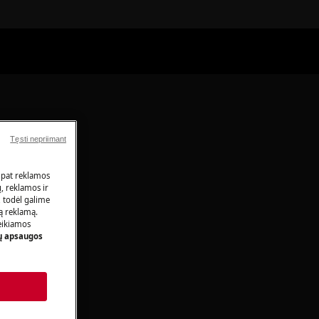
Tęsti nepriimant
 pat reklamos
ų, reklamos ir
, todėl galime
tą reklamą.
eikiamos
 apsaugos