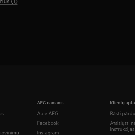
rius (1)
AEG namams
Klientų apt
os
Apie AEG
Rasti pard
Facebook
Atsisiųsti 
instrukcijas
žiovinimu
Instagram