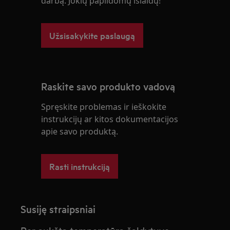
darbą. Jokių papildomų išlaidų!
Užsisakykite paslaugą
Raskite savo produkto vadovą
Spręskite problemas ir ieškokite
instrukcijų ar kitos dokumentacijos
apie savo produktą.
Rasti instrukciją
Susiję straipsniai