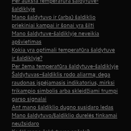
Per aukšta temperatūra šaldytuve-
šaldiklyje
Mano šaldytuvo ir (arba) šaldiklio
priekiniai kampai ir šonai yra šilti
Mano šaldytuve-šaldiklyje neveikia
apšvietimas
Kokia yra optimali temperatūra šaldytuve
ir šaldiklyje?
Per žema temperatūra šaldytuve-šaldiklyje
Šaldytuvas–šaldiklis rodo aliarmą: dega
raudonas įspėjamasis indikatorius, mirksi
trikampio simbolis arba skleidžiami trumpi
garso signalai
Ant mano šaldiklio dugno susidaro ledas
Mano šaldytuvo/šaldiklio durelės tinkamai
neužsidaro