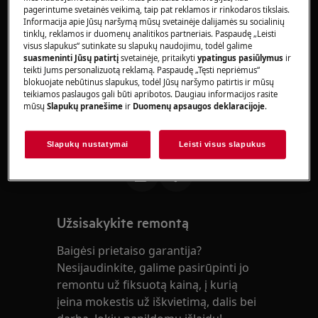
pagerintume svetainės veikimą, taip pat reklamos ir rinkodaros tikslais.
Informacija apie Jūsų naršymą mūsų svetainėje dalijamės su socialinių
Sprendimas
tinklų, reklamos ir duomenų analitikos partneriais. Paspaudę „Leisti
visus slapukus“ sutinkate su slapukų naudojimu, todėl galime
Kreipkitės į įgaliotąjį aptarnavimo centrą.
suasmeninti Jūsų patirtį
svetainėje, pritaikyti
ypatingus pasiūlymus
ir
teikti Jums personalizuotą reklamą. Paspaudę „Tęsti nepriėmus“
blokuojate nebūtinus slapukus, todėl Jūsų naršymo patirtis ir mūsų
Klaidų kodai E01, E02, E03, E06, E07 rodo jutiklio
teikiamos paslaugos gali būti apribotos. Daugiau informacijos rasite
įspėjimą. Rekomenduojame kreiptis į techninės
mūsų
Slapukų pranešime
ir
Duomenų apsaugos deklaracijoje
.
priežiūros inžinierių.
Ar šis straipsnis buvo naudingas?
Slapukų nustatymai
Leisti visus slapukus
Užsisakykite remontą
Baigėsi prietaiso garantija?
Nesijaudinkite, galime pasirūpinti jo
remontu už fiksuotą kainą, į kurią
įeina mokestis už iškvietimą, dalis bei