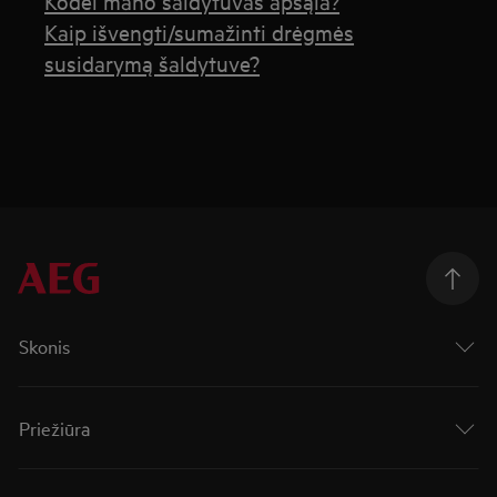
Kodėl mano šaldytuvas apšąla?
Kaip išvengti/sumažinti drėgmės
susidarymą šaldytuve?
Skonis
Priežiūra