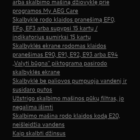
arba skalbimo mašiną džiovyklę prie
programos My AEG Care
Skalbyklė rodo klaidos pranešimą EF0,
EFo, EF3 arba supypsi 15 kartų /
indikatorius sumirksi 15 kartų
Skalbyklės ekrane rodomas klaidos
pranešimas E90, E91, E92, E93 arba E94
„Valyti būgna“ piktograma pasirodo
skalbyklės ekrane
Skalbyklė be paliovos pumpuoja vandenį ir
susidaro putos
Užstrigo skalbimo mašinos pūkų filtras, jo
negalima išimti
Skalbimo mašina rodo klaidos kodą E20,
neišleidžia vandens
Kaip skalbti džinsus