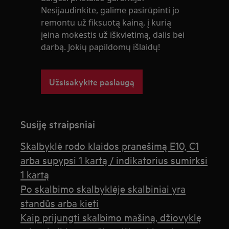
Nesijaudinkite, galime pasirūpinti jo
remontu už fiksuotą kainą, į kurią
įeina mokestis už iškvietimą, dalis bei
darbą. Jokių papildomų išlaidų!
Užsisakykite paslaugą
Susiję straipsniai
Skalbyklė rodo klaidos pranešimą E10, C1
arba supypsi 1 kartą / indikatorius sumirksi
1 kartą
Po skalbimo skalbyklėje skalbiniai yra
standūs arba kieti
Kaip prijungti skalbimo mašiną, džiovyklę