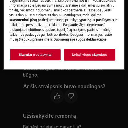
Per viršų kraunamoms skalbyklėms
pagerintume svetainės veikimą, taip pat reklamos ir rinkodaros tikslais.
Informacija apie Jūsų naršymą mūsų svetainėje dalijamės su socialinių
Sprendimas:
tinklų, reklamos ir duomenų analitikos partneriais. Paspaudę „Leisti
visus slapukus“ sutinkate su slapukų naudojimu, todėl galime
suasmeninti Jūsų patirtį
svetainėje, pritaikyti
ypatingus pasiūlymus
ir
1. Tai, kad skalbimo metu skalbyklė ūžia yra
teikti Jums personalizuotą reklamą. Paspaudę „Tęsti nepriėmus“
normalu.
blokuojate nebūtinus slapukus, todėl Jūsų naršymo patirtis ir mūsų
teikiamos paslaugos gali būti apribotos. Daugiau informacijos rasite
mūsų
Slapukų pranešime
ir
Duomenų apsaugos deklaracijoje
.
Daugelyje skalbyklių šį garsą sukelia
veikiantis variklis.
Variklyje juda vidinės dalys, kurios
Slapukų nustatymai
Leisti visus slapukus
susiliesdamos skleidžia šį garsą.
Garsas dingsta, kai variklis nebesuka
būgno.
Ar šis straipsnis buvo naudingas?
Užsisakykite remontą
Baigėsi prietaiso garantija?