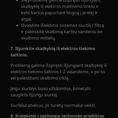
Šią problemą galima išspręsti išjungiant
skalbyklę iš elektros maitinimo tinklo ir
kelis kartus papurtant būgną į priekį ir
atgal.
Išvalykite išleidimo sistemos siurblį / filtrą
ir paleiskite skalbimą karštu vandeniu be
skalbimo miltelių.
7. Išjunkite skalbyklę iš elektros tiekimo
šaltinio.
Problemą galima išspręsti išjungiant skalbyklę iš
elektros tiekimo šaltinio 1-2 valandoms, o po to
vėl paleidžiant skalbimo ciklą.
Jeigu siurblys buvo užsikimšęs, bimetalo
saugiklis išjungs siurblį.
Siurbliui atvėsus, jis turėtų normaliai veikti.
8. Kreipkitės į įgaliotąją techninės priežiūros