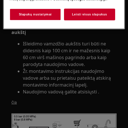
Naudojimo vadovą galite atsisiųsti .
čia
Slapukų nustatymai
Leisti visus slapukus
2. Užtikrinkite tinkamą išleidimo vamzdžio
aukštį
Išleidimo vamzdžio aukštis turi būti ne
didesnis kaip 100 cm ir ne mažesnis kaip
60 cm virš mašinos pagrindo arba kaip
parodyta naudojimo vadove.
Žr. montavimo instrukcijas naudojimo
vadove arba su prietaisu pateiktą atskirą
montavimo informacinį lapelį.
Naudojimo vadovą galite atsisiųsti .
čia