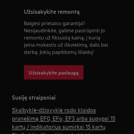
Užsisakykite remontą
Baigėsi prietaiso garantija?
Nesijaudinkite, galime pasirūpinti jo
remontu už fiksuotą kainą, į kurią
įeina mokestis už iškvietimą, dalis bei
darbą. Jokių papildomų išlaidų!
Užsisakykite paslaugą
Susiję straipsniai
Skalbyklė-džiovyklė rodo klaidos
pranešimą EF0, EFo, EF3 arba supypsi 15
kartų / indikatorius sumirksi 15 kartų