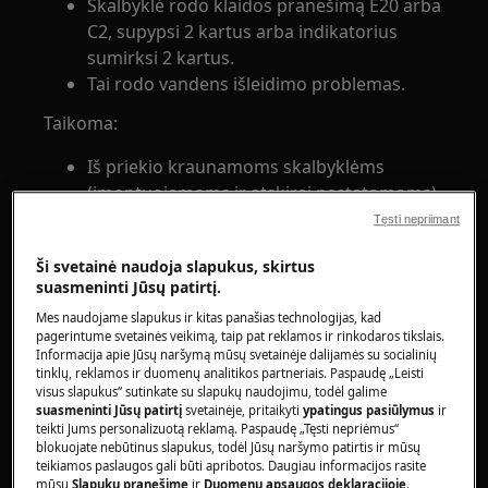
Skalbyklė rodo klaidos pranešimą E20 arba
C2, supypsi 2 kartus arba indikatorius
sumirksi 2 kartus.
Tai rodo vandens išleidimo problemas.
Taikoma:
Iš priekio kraunamoms skalbyklėms
(įmontuojamoms ir atskirai pastatomoms)
Per viršų kraunamoms skalbyklėms
Tęsti nepriimant
Sprendimas:
Ši svetainė naudoja slapukus, skirtus
suasmeninti Jūsų patirtį.
1. Patikrinkite, ar išleidimo žarna yra
Mes naudojame slapukus ir kitas panašias technologijas, kad
tinkamoje padėtyje
pagerintume svetainės veikimą, taip pat reklamos ir rinkodaros tikslais.
Informacija apie Jūsų naršymą mūsų svetainėje dalijamės su socialinių
Išleidimo žarna turi būti įleista ne daugiau
tinklų, reklamos ir duomenų analitikos partneriais. Paspaudę „Leisti
visus slapukus“ sutinkate su slapukų naudojimu, todėl galime
kaip 10 cm į išleidimo vamzdį.
suasmeninti Jūsų patirtį
svetainėje, pritaikyti
ypatingus pasiūlymus
ir
Žr. montavimo instrukcijas naudojimo
teikti Jums personalizuotą reklamą. Paspaudę „Tęsti nepriėmus“
vadove arba su prietaisu pateiktą atskirą
blokuojate nebūtinus slapukus, todėl Jūsų naršymo patirtis ir mūsų
teikiamos paslaugos gali būti apribotos. Daugiau informacijos rasite
montavimo informacinį lapelį.
mūsų
Slapukų pranešime
ir
Duomenų apsaugos deklaracijoje
.