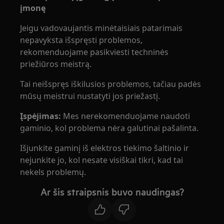
įmonę
Jeigu vadovaujantis minėtaisiais patarimais
nepavyksta išspręsti problemos,
rekomenduojame pasikviesti techninės
priežiūros meistrą.
Tai neišspręs iškilusios problemos, tačiau padės
mūsų meistrui nustatyti jos priežastį.
Įspėjimas:
Mes nerekomenduojame naudoti
gaminio, kol problema nėra galutinai pašalinta.
Išjunkite gaminį iš elektros tiekimo šaltinio ir
nejunkite jo, kol nesate visiškai tikri, kad tai
nekels problemų.
Ar šis straipsnis buvo naudingas?