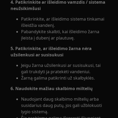
4. Patikrinkite ar išleidimo vamzdis / sistema
neužsikimšusi
Patikrinkite, ar išleidimo sistema tinkamai
išleidžia vandenį.
Pabandykite skalbti, kai išleidimo žarna
įleista į dubenį ar plautuvę.
5. Patikrinkite, ar išleidimo žarna nėra
užsilenkusi ar susisukusi
Jeigu žarna užsilenkusi ar susisukusi, tai
gali trukdyti ja pratekėti vandeniui.
Žarną galima patikrinti už skalbyklės.
6. Naudokite mažiau skalbimo miltelių
Naudojant daug skalbimo miltelių arba
susidarius daug putų, jos gali užblokuoti
lygio sistemą.