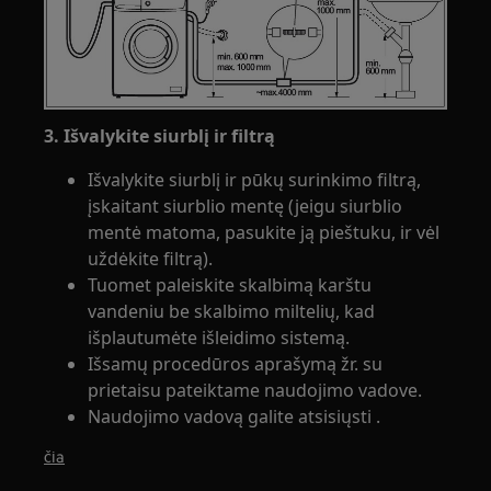
3. Išvalykite siurblį ir filtrą
Išvalykite siurblį ir pūkų surinkimo filtrą,
įskaitant siurblio mentę (jeigu siurblio
mentė matoma, pasukite ją pieštuku, ir vėl
uždėkite filtrą).
Tuomet paleiskite skalbimą karštu
vandeniu be skalbimo miltelių, kad
išplautumėte išleidimo sistemą.
Išsamų procedūros aprašymą žr. su
prietaisu pateiktame naudojimo vadove.
Naudojimo vadovą galite atsisiųsti .
čia