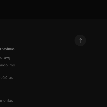
arnavimas
uotuvę
naudojimo
rošiūras
remontas