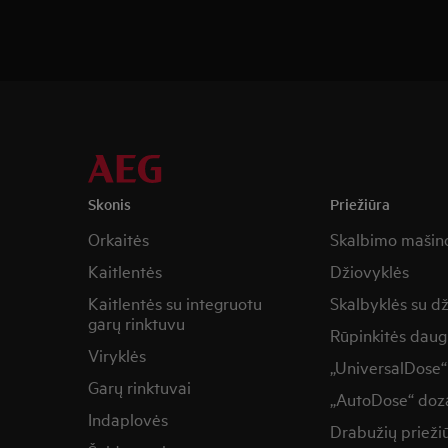
Skonis
Priežiūra
Orkaitės
Skalbimo mašin
Kaitlentės
Džiovyklės
Kaitlentės su integruotu
Skalbyklės su d
garų rinktuvu
Rūpinkitės daug
Viryklės
„UniversalDose“
Garų rinktuvai
„AutoDose“ doza
Indaplovės
Drabužių prieži