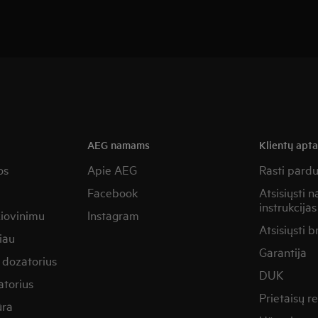
AEG namams
Klientų apt
os
Apie AEG
Rasti pard
Facebook
Atsisiųsti 
instrukcijas
žiovinimu
Instagram
Atsisiųsti b
iau
Garantija
 dozatorius
DUK
torius
Prietaisų 
ūra