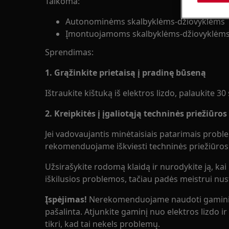
Taikoma:
Autonominėms skalbyklėms-džiovyklėms
Įmontuojamoms skalbyklėms-džiovyklėm
Sprendimas:
1. Grąžinkite prietaisą į pradinę būseną
Ištraukite kištuką iš elektros lizdo, palaukite 30 
2. Kreipkitės į įgaliotąją techninės priežiūro
Jei vadovaujantis minėtaisiais patarimais probl
rekomenduojame iškviesti techninės priežiūros
Užsirašykite rodomą klaidą ir nurodykite ją, kai 
iškilusios problemos, tačiau padės meistrui nusta
Įspėjimas!
Nerekomenduojame naudoti gaminio,
pašalinta. Atjunkite gaminį nuo elektros lizdo ir 
tikri, kad tai nekels problemų.