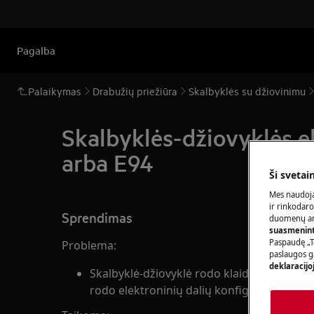
Pagalba
Palaikymas
Drabužių priežiūra
Skalbyklės su džiovinimu
Skalbyklės-džiovyklės e
arba E94
Ši svetai
Mes naudoja
ir rinkodaro
Sprendimas
duomenų ana
suasmeninti
Paspaudę „T
Problema:
paslaugos g
deklaracijo
Skalbyklė-džiovyklė rodo klaidos pranešimą
rodo elektroninių dalių konfigūracijos / r