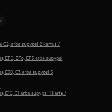
 C2, arba supypsi 2 kartus /
mą EF0, EFo, EF3 arba supypsi
mą E30, C3 arba supypsi 3
0
 E10, C1 arba supypsi 1 kartą /