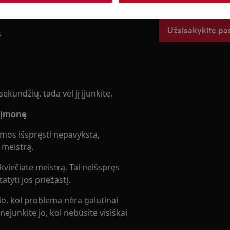
Užsisakykite pa
s
sekundžių, tada vėl jį įjunkite.
s įmonę
emos išspręsti nepavyksta,
 meistrą.
kviečiate meistrą. Tai neišspręs
tyti jos priežastį.
 kol problema nėra galutinai
nejunkite jo, kol nebūsite visiškai