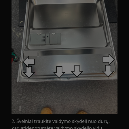
2. Švelniai traukite valdymo skydelį nuo durų,
kad atidengtumėte valdymo skydelio vidų.