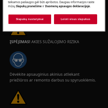
teikiamos paslaugos gali būti apribotos. Daugiau informacijos rasite
apsisaugotumėte nuo įpjovimų dėl aštrių
mūsų
Slapukų pranešime
ir
Duomenų apsaugos deklaracijoje
.
kraštų.
Slapukų nustatymai
Leisti visus slapukus
ĮSPĖJIMAS!
AKIES SUŽALOJIMO RIZIKA
Dėvėkite apsauginius akinius atliekant
priežiūros ar remonto darbus su spyruoklėmis.