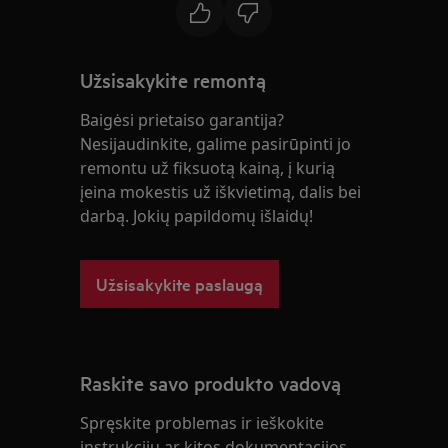
Užsisakykite remontą
Baigėsi prietaiso garantija?
Nesijaudinkite, galime pasirūpinti jo
remontu už fiksuotą kainą, į kurią
įeina mokestis už iškvietimą, dalis bei
darbą. Jokių papildomų išlaidų!
Užsisakykite paslaugą
Raskite savo produkto vadovą
Spręskite problemas ir ieškokite
instrukcijų ar kitos dokumentacijos