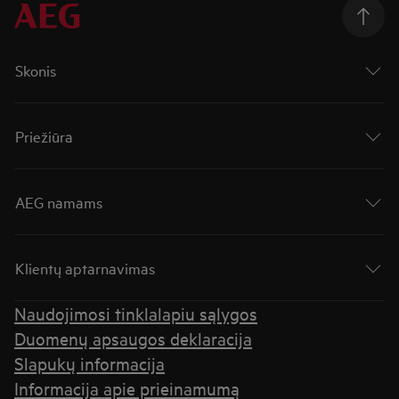
Skonis
Priežiūra
AEG namams
Klientų aptarnavimas
Naudojimosi tinklalapiu sąlygos
Duomenų apsaugos deklaracija
Slapukų informacija
Informacija apie prieinamumą