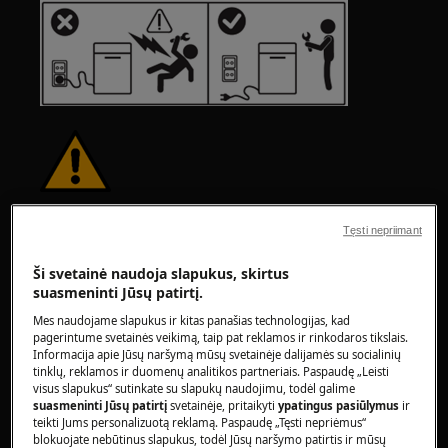
ĮSPĖJIMAS!
SUŽALOJIMO RIZIKA
Tęsti nepriimant
Ši svetainė naudoja slapukus, skirtus
suasmeninti Jūsų patirtį.
Mes naudojame slapukus ir kitas panašias technologijas, kad
pagerintume svetainės veikimą, taip pat reklamos ir rinkodaros tikslais.
Visada būkite atsargūs perkeldami buitinę
Informacija apie Jūsų naršymą mūsų svetainėje dalijamės su socialinių
tinklų, reklamos ir duomenų analitikos partneriais. Paspaudę „Leisti
techniką. Sunkios buitinės technikos atveju
visus slapukus“ sutinkate su slapukų naudojimu, todėl galime
saugiausia, kad ją perkeltų du asmenys. Visada
suasmeninti Jūsų patirtį
svetainėje, pritaikyti
ypatingus pasiūlymus
ir
naudokite apsaugines pirštines ir apsauginius
teikti Jums personalizuotą reklamą. Paspaudę „Tęsti nepriėmus“
blokuojate nebūtinus slapukus, todėl Jūsų naršymo patirtis ir mūsų
batus. Dėvėkite apsaugines pirštines visada, kad