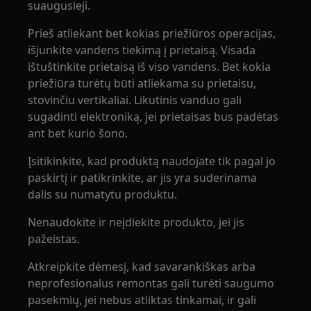
suaugusieji.
Prieš atliekant bet kokias priežiūros operacijas,
išjunkite vandens tiekimą į prietaisą. Visada
ištuštinkite prietaisą iš viso vandens. Bet kokia
priežiūra turėtų būti atliekama su prietaisu,
stovinčiu vertikaliai. Likutinis vanduo gali
sugadinti elektroniką, jei prietaisas bus padėtas
ant bet kurio šono.
Įsitikinkite, kad produktą naudojate tik pagal jo
paskirtį ir patikrinkite, ar jis yra suderinama
dalis su numatytu produktu.
Nenaudokite ir neįdiekite produkto, jei jis
pažeistas.
Atkreipkite dėmesį, kad savarankiškas arba
neprofesionalus remontas gali turėti saugumo
pasekmių, jei nebus atliktas tinkamai, ir gali