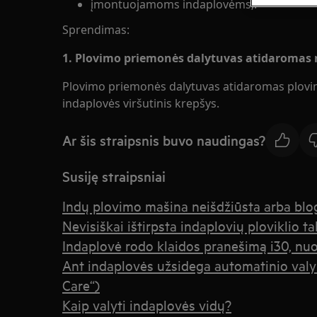
įmontuojamoms indaplovėms;.
Sprendimas:
1. Plovimo priemonės dalytuvas atidaromas ne
Plovimo priemonės dalytuvas atidaromas plovimo
indaplovės viršutinis krepšys.
Ar šis straipsnis buvo naudingas?
Susiję straipsniai
Indų plovimo mašina neišdžiūsta arba blog
Nevisiškai ištirpsta indaplovių ploviklio ta
Indaplovė rodo klaidos pranešimą i30, nu
Ant indaplovės užsidega automatinio valy
Care“)
Kaip valyti indaplovės vidų?