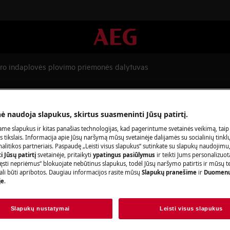
aro indaplovės plovimo priemonės dalytuvas
daplovės plovimo priemonės dal
nė naudoja slapukus, skirtus suasmeninti Jūsų patirtį.
me slapukus ir kitas panašias technologijas, kad pagerintume svetainės veikimą, taip
s tikslais. Informacija apie Jūsų naršymą mūsų svetainėje dalijamės su socialinių tinkl
litikos partneriais. Paspaudę „Leisti visus slapukus“ sutinkate su slapukų naudojimu
Užsisakykite r
 Jūsų patirtį
svetainėje, pritaikyti
ypatingus pasiūlymus
ir teikti Jums personalizuo
ęsti nepriėmus“ blokuojate nebūtinus slapukus, todėl Jūsų naršymo patirtis ir mūsų t
Baigėsi prietaiso 
ali būti apribotos. Daugiau informacijos rasite mūsų
Slapukų pranešime
ir
Duomenų
riemonės dalytuvas.
pasirūpinti jo rem
je
.
įeina mokestis už i
papildomų išlaidų
Slapukų nustatymai
Leisti visus slapukus