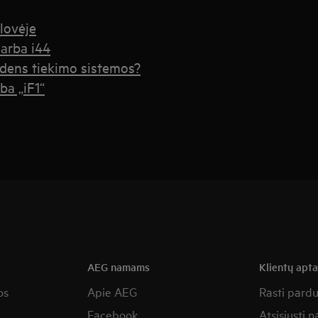
lovėje
 arba i44
ndens tiekimo sistemos?
ba „iF1“
AEG namams
Klientų apt
os
Apie AEG
Rasti pard
Facebook
Atsisiųsti 