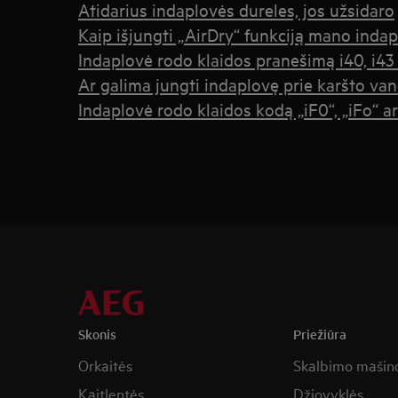
Atidarius indaplovės dureles, jos užsidaro
Kaip išjungti „AirDry“ funkciją mano indap
Indaplovė rodo klaidos pranešimą i40, i43
Ar galima jungti indaplovę prie karšto va
Indaplovė rodo klaidos kodą „iF0“, „iFo“ ar
Skonis
Priežiūra
Orkaitės
Skalbimo mašin
Kaitlentės
Džiovyklės