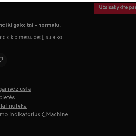
Užsisakykite pa
 iki galo; tai – normalu.
 ciklo metu, bet jį sulaiko
ai išdžiūsta
bletės
olat nuteka
mo indikatorius („Machine