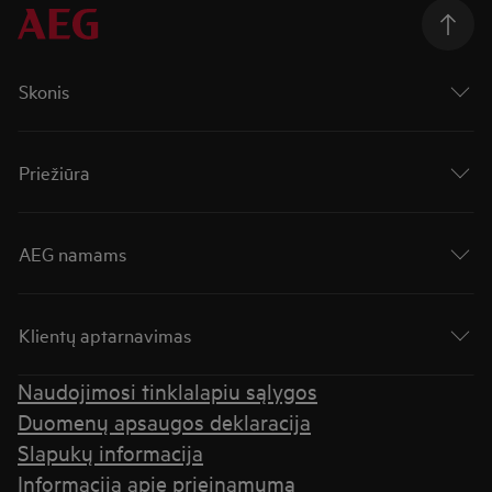
Skonis
Priežiūra
AEG namams
Klientų aptarnavimas
Naudojimosi tinklalapiu sąlygos
Duomenų apsaugos deklaracija
Slapukų informacija
Informacija apie prieinamumą