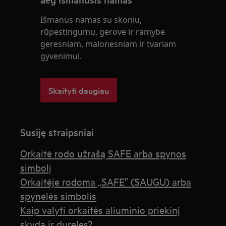
Išmanus namas su skoniu,
rūpestingumu, gerove ir ramybe
geresniam, malonesniam ir tvariam
gyvenimui.
Skaityti daugiau
Susiję straipsniai
Orkaitė rodo užrašą SAFE arba spynos
simbolį
Orkaitėje rodoma „SAFE‟ (SAUGU) arba
spynelės simbolis
Kaip valyti orkaitės aliuminio priekinį
skydą ir dureles?