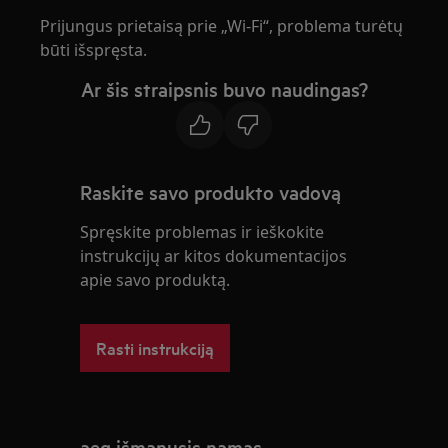
Prijungus prietaisą prie „Wi-Fi“, problema turėtų
būti išspręsta.
Ar šis straipsnis buvo naudingas?
Raskite savo produkto vadovą
Spręskite problemas ir ieškokite
instrukcijų ar kitos dokumentacijos
apie savo produktą.
Rasti instrukciją
aeg išmanusis namas