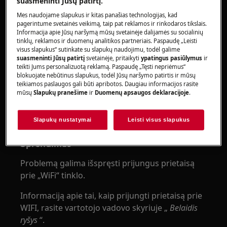
Orkaitės ekrane rodomi trys taškai (kaip
suasmeninti Jūsų patirtį.
parodyta žemiau).
Mes naudojame slapukus ir kitas panašias technologijas, kad
pagerintume svetainės veikimą, taip pat reklamos ir rinkodaros tikslais.
Orkaitė įsijungia ilgiau nei tikėtasi
Informacija apie Jūsų naršymą mūsų svetainėje dalijamės su socialinių
tinklų, reklamos ir duomenų analitikos partneriais. Paspaudę „Leisti
visus slapukus“ sutinkate su slapukų naudojimu, todėl galime
suasmeninti Jūsų patirtį
svetainėje, pritaikyti
ypatingus pasiūlymus
ir
teikti Jums personalizuotą reklamą. Paspaudę „Tęsti nepriėmus“
blokuojate nebūtinus slapukus, todėl Jūsų naršymo patirtis ir mūsų
teikiamos paslaugos gali būti apribotos. Daugiau informacijos rasite
mūsų
Slapukų pranešime
ir
Duomenų apsaugos deklaracijoje
.
Slapukų nustatymai
Leisti visus slapukus
Sprendimas
Problemą galima išspręsti prijungus prietaisą
prie „WiFi“ tinklo.
Informaciją apie tai, kaip prijungti prietaisą prie
WIFI, rasite vartotojo vadovo skyriuje „
Belaidis
ryšys
“.