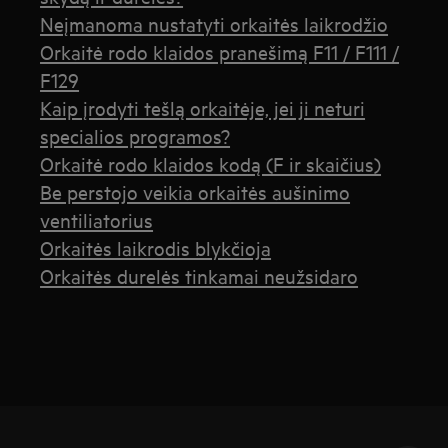
Neįmanoma nustatyti orkaitės laikrodžio
Orkaitė rodo klaidos pranešimą F11 / F111 /
F129
Kaip įrodyti tešlą orkaitėje, jei ji neturi
specialios programos?
Orkaitė rodo klaidos kodą (F ir skaičius)
Be perstojo veikia orkaitės aušinimo
ventiliatorius
Orkaitės laikrodis blykčioja
Orkaitės durelės tinkamai neužsidaro