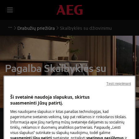
Drabužių priežiūra
Skalbyklės su džiovinimu
Pagalba Skalbyklės su
džiovinimu
Tęsti nepriimant
Ši svetainė naudoja slapukus, skirtus
suasmeninti Jūsų patirtį.
Mes naudojame slapukus ir kitas panašias technologijas, kad
pagerintume svetainės veikimą, taip pat reklamos ir rinkodaros tikslais.
Ieškokite mūsų palaikymo straipsniuose
Informacija apie Jūsų naršymą mūsų svetainėje dalijamės su socialinių
tinklų, reklamos ir duomenų analitikos partneriais. Paspaudę „Leisti
visus slapukus“ sutinkate su slapukų naudojimu, todėl galime
suasmeninti Jūsų patirtį
svetainėje, pritaikyti
ypatingus pasiūlymus
ir