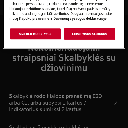
teikti Jums personalizuotą reklamą. Paspaudę „Tęsti nepriėmus“
blokuojate nebūtinus slapukus, todėl Jūsų naršymo patirtis ir mūsų
teikiamos paslaugos gali būti apribotos. Daugiau informacijos rasite
mūsų
Slapukų pranešime
ir
Duomenų apsaugos deklaracijoje
.
Slapukų nustatymai
Leisti visus slapukus
Rekomenduojami
straipsniai Skalbyklės su
džiovinimu
Skalbyklė rodo klaidos pranešimą E20
arba C2, arba supypsi 2 kartus /
indikatorius sumirksi 2 kartus
Skalbyklė-džiovyklė rodo klaidos