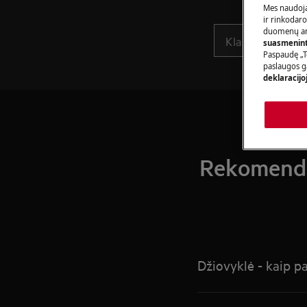
Mes naudoja
ir rinkodaro
duomenų ana
suasmeninti
Paspaudę „T
paslaugos g
deklaracijo
Rekomenduo
Džiovyklė - kaip pa