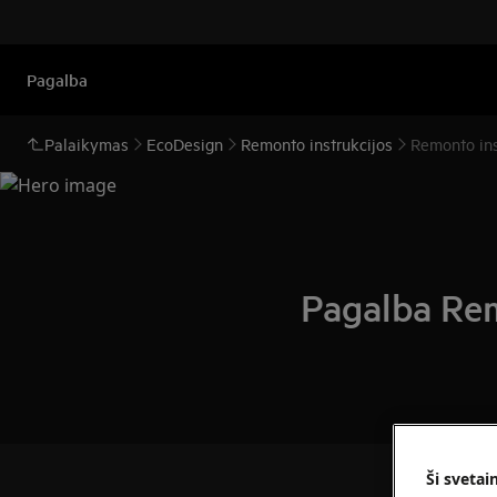
Pagalba
Palaikymas
EcoDesign
Remonto instrukcijos
Remonto ins
Pagalba Rem
Ši svetai