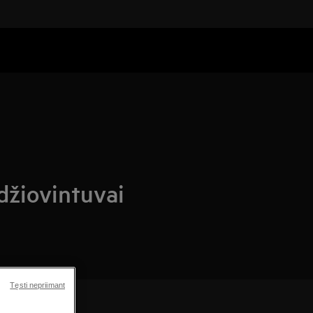
džiovintuvai
Tęsti nepriimant