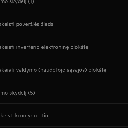
ymo skydelį (1)
akeisti poveržlės žiedą
keisti inverterio elektroninę plokštę
akeisti valdymo (naudotojo sąsajos) plokštę
ymo skydelį (5)
keisti krūmyno ritinį