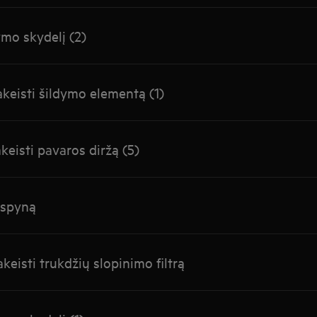
ymo skydelį (2)
akeisti šildymo elementą (1)
keisti pavaros diržą (5)
 spyną
keisti trukdžių slopinimo filtrą