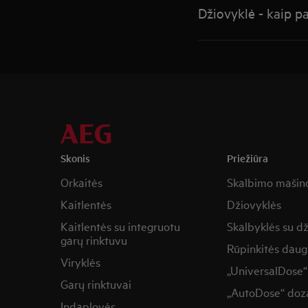
Džiovyklė - kaip pa
Skonis
Priežiūra
Orkaitės
Skalbimo mašin
Kaitlentės
Džiovyklės
Kaitlentės su integruotu
Skalbyklės su d
garų rinktuvu
Rūpinkitės daug
Viryklės
„UniversalDose“
Garų rinktuvai
„AutoDose“ doza
Indaplovės