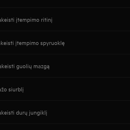
keisti įtempimo ritinį
akeisti įtempimo spyruoklę
akeisti guolių mazgą
žo siurblį
keisti durų jungiklį