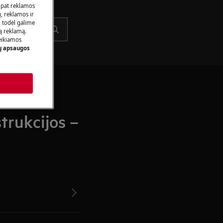
 pat reklamos
ų, reklamos ir
, todėl galime
tą reklamą.
eikiamos
 apsaugos
trukcijos –