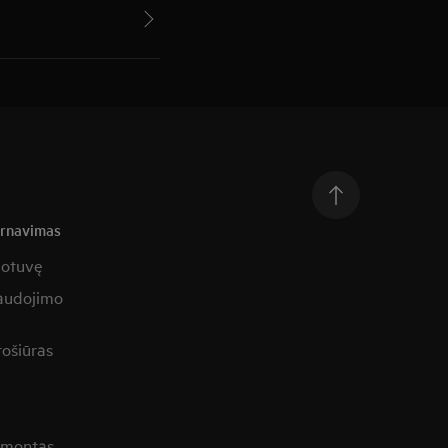
arnavimas
uotuvę
naudojimo
rošiūras
remontas