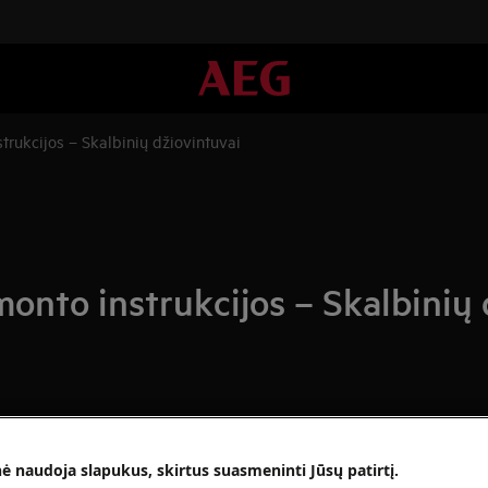
trukcijos – Skalbinių džiovintuvai
onto instrukcijos – Skalbinių 
nė naudoja slapukus, skirtus suasmeninti Jūsų patirtį.