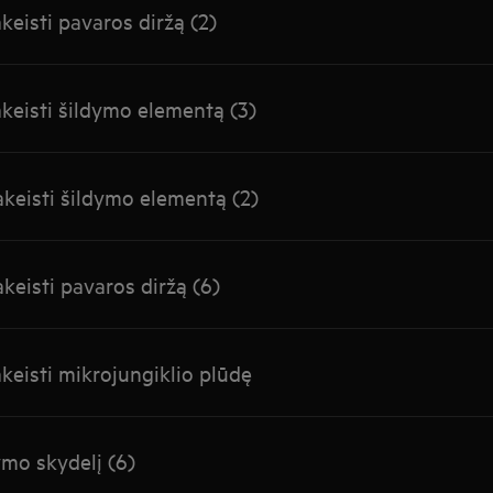
keisti pavaros diržą (2)
akeisti šildymo elementą (3)
akeisti šildymo elementą (2)
keisti pavaros diržą (6)
akeisti mikrojungiklio plūdę
ymo skydelį (6)