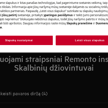
Ieškokite mūsų palaikymo straipsniuose
me slapukus ir kitas panašias technologijas, kad pagerintume svetainės veikimą, taip
s tikslais. Informacija apie Jūsų naršymą mūsų svetainėje dalijamės su socialinių tinkl
litikos partneriais. Paspaudę „Leisti visus slapukus“ sutinkate su slapukų naudojimu
 Jūsų patirtį
svetainėje, pritaikyti
ypatingus pasiūlymus
ir teikti Jums personalizuo
ęsti nepriėmus“ blokuojate nebūtinus slapukus, todėl Jūsų naršymo patirtis ir mūsų t
ali būti apribotos. Daugiau informacijos rasite mūsų
Slapukų pranešime
ir
Duomenų
je
.
Slapukų nustatymai
Leisti visus slapukus
jami straipsniai Remonto ins
Skalbinių džiovintuvai
keisti pavaros diržą (4)