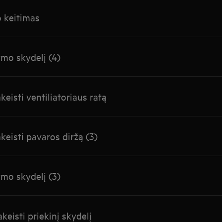
o keitimas
ymo skydelį (4)
keisti ventiliatoriaus ratą
keisti pavaros diržą (3)
ymo skydelį (3)
keisti priekinį skydelį