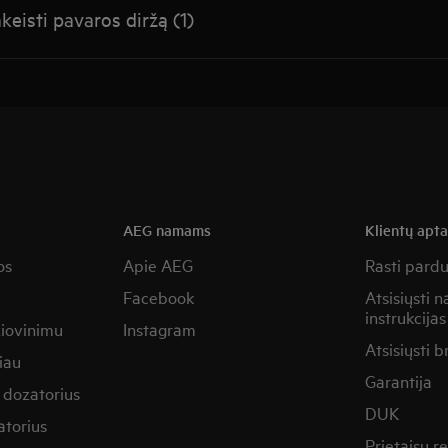
keisti pavaros diržą (1)
AEG namams
Klientų apt
os
Apie AEG
Rasti pard
Facebook
Atsisiųsti 
instrukcijas
žiovinimu
Instagram
Atsisiųsti b
iau
Garantija
 dozatorius
DUK
torius
Prietaisų 