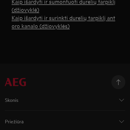
Kaip išardyti ir sumontuoti durelių tarpiklį
(džiovyklė)
Kaip išardyti ir surinkti durelių tarpiklį ant
oro kanalo (džiovyklės)
Skonis
Priežiūra