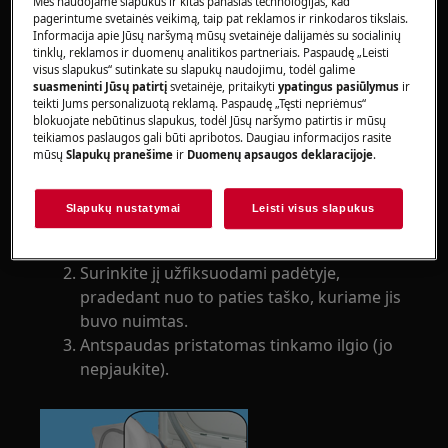
Mes naudojame slapukus ir kitas panašias technologijas, kad
Visada naudokite apsaugines pirštines ir uždarą
pagerintume svetainės veikimą, taip pat reklamos ir rinkodaros tikslais.
avalynę.
Informacija apie Jūsų naršymą mūsų svetainėje dalijamės su socialinių
tinklų, reklamos ir duomenų analitikos partneriais. Paspaudę „Leisti
Atkreipkite dėmesį, kad netinkamas remontas ar
visus slapukus“ sutinkate su slapukų naudojimu, todėl galime
suasmeninti Jūsų patirtį
svetainėje, pritaikyti
ypatingus pasiūlymus
ir
neprofesionalus remontas gali turėti saugos
teikti Jums personalizuotą reklamą. Paspaudę „Tęsti nepriėmus“
pasekmių
blokuojate nebūtinus slapukus, todėl Jūsų naršymo patirtis ir mūsų
teikiamos paslaugos gali būti apribotos. Daugiau informacijos rasite
mūsų
Slapukų pranešime
ir
Duomenų apsaugos deklaracijoje
.
Kaip išardyti ir surinkti durelių dangčio
tarpiklį:
Slapukų nustatymai
Leisti visus slapukus
Nuimkite jį nuo korpuso traukdami iš vieno
krašto.
Surinkite jį užfiksuodami padėtyje,
pradedant nuo to paties taško, kuriame jis
buvo nuimtas.
Antspaudas pristatomas tinkamo ilgio (jo
nepjaukite).