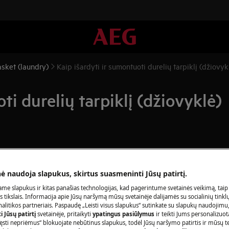
asket (laundry)
Kaip išardyti ir sumontuoti durelių tarpiklį (džiovyk
ti durelių tarpiklį (džiovyklė)
nė naudoja slapukus, skirtus suasmeninti Jūsų patirtį.
a specialių įgūdžių ir žinių, todėl
me slapukus ir kitas panašias technologijas, kad pagerintume svetainės veikimą, taip
ninės priežiūros inžinieriai.
s tikslais. Informacija apie Jūsų naršymą mūsų svetainėje dalijamės su socialinių tinkl
litikos partneriais. Paspaudę „Leisti visus slapukus“ sutinkate su slapukų naudojimu
iklio.
 Jūsų patirtį
svetainėje, pritaikyti
ypatingus pasiūlymus
ir teikti Jums personalizuo
ęsti nepriėmus“ blokuojate nebūtinus slapukus, todėl Jūsų naršymo patirtis ir mūsų t