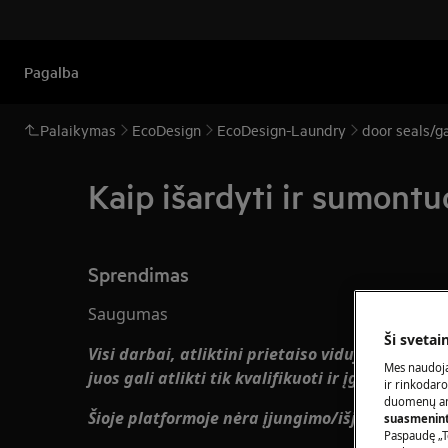
Pagalba
Palaikymas
EcoDesign
EcoDesign-Laundry
door seals/g
Kaip išardyti ir sumontuo
Sprendimas
Saugumas
Ši svetai
Visi darbai, atliktini prietaiso viduje, reikalauj
Mes naudoja
juos gali atlikti tik kvalifikuoti ir įgalioti tech
ir rinkodaro
duomenų ana
Šioje platformoje nėra įjungimo/išjungimo jung
suasmeninti
Paspaudę „T