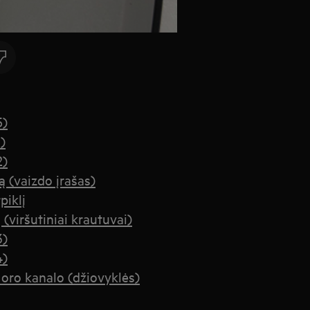
5)
)
2)
ą (vaizdo įrašas)
piklį
 (viršutiniai krautuvai)
3)
4)
nt oro kanalo (džiovyklės)