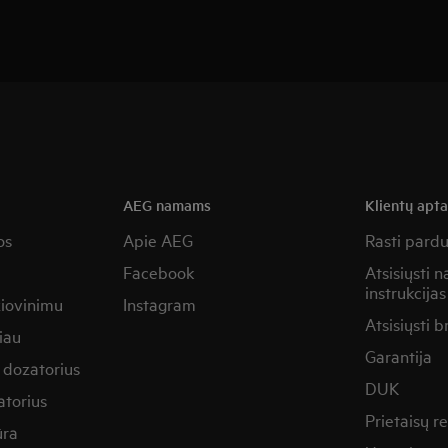
AEG namams
Klientų apt
os
Apie AEG
Rasti pard
Facebook
Atsisiųsti 
instrukcijas
žiovinimu
Instagram
Atsisiųsti b
iau
Garantija
 dozatorius
DUK
torius
Prietaisų 
ūra