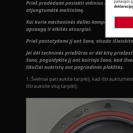
paslaugos g
Prieš pradėdami pasiekti vidinius komponentus,
deklaracijo
atjungtumėte maitinimą.
Kai kurie mechaninės dalies komponentai gali 
apsaugą ir elkitės atsargiai.
Prieš pastatydami jį ant šono, visada išleiskit
Jei dėl techninės priežiūros ar dėl kitų priežas
šono, paguldykite jį ant kairiojo šono, kad i
likučiai nukristų ant pagrindinės plokštės.
1. Švelniai patraukite tarpiklį, kad ištrauktumėte jį
ištrauksite visą tarpiklį.