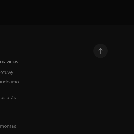
arnavimas
uotuvę
naudojimo
rošiūras
remontas