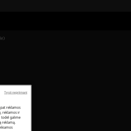
lė)
Tęsti nepriimant
 pat reklamos
ų, reklamos ir
, todėl galime
tą reklamą.
eikiamos