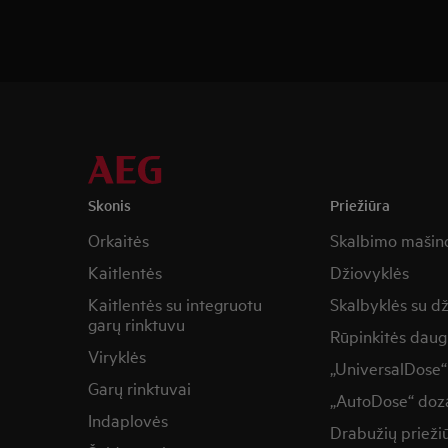
Skonis
Priežiūra
Orkaitės
Skalbimo mašin
Kaitlentės
Džiovyklės
Kaitlentės su integruotu
Skalbyklės su d
garų rinktuvu
Rūpinkitės daug
Viryklės
„UniversalDose“
Garų rinktuvai
„AutoDose“ doza
Indaplovės
Drabužių prieži