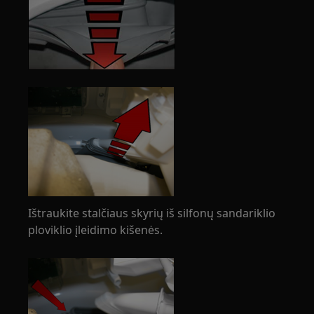
Ištraukite stalčiaus skyrių iš silfonų sandariklio
ploviklio įleidimo kišenės.