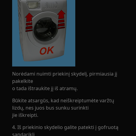
Norėdami nuimti priekinį skydelį, pirmiausia jį
pakelkite
o tada ištraukite jį iš atramų.
Būkite atsargūs, kad neiškreiptumėte varžtų
lizdų, nes juos bus sunku surinkti
jie iškreipti.
4. Iš priekinio skydelio galite patekti į gofruotą
sandariklį