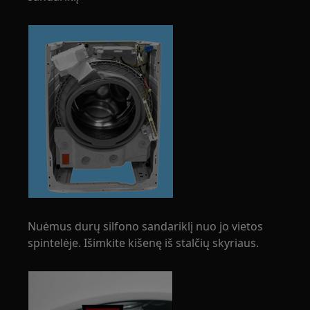
Nuėmus durų silfono sandariklį nuo jo vietos
spintelėje. Išimkite kišenę iš stalčių skyriaus.