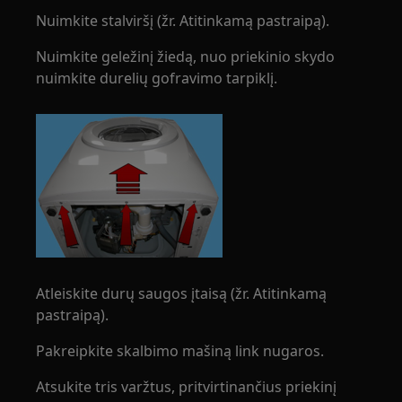
Nuimkite stalviršį (žr. Atitinkamą pastraipą).
Nuimkite geležinį žiedą, nuo priekinio skydo
nuimkite durelių gofravimo tarpiklį.
Atleiskite durų saugos įtaisą (žr. Atitinkamą
pastraipą).
Pakreipkite skalbimo mašiną link nugaros.
Atsukite tris varžtus, pritvirtinančius priekinį