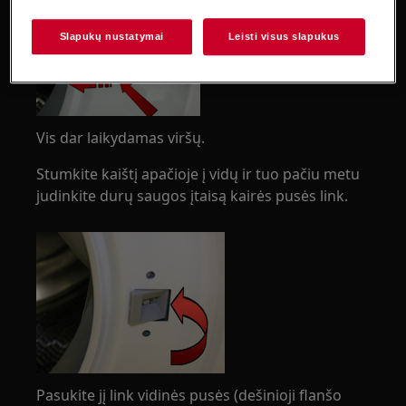
Slapukų nustatymai
Leisti visus slapukus
Vis dar laikydamas viršų.
Stumkite kaištį apačioje į vidų ir tuo pačiu metu
judinkite durų saugos įtaisą kairės pusės link.
Pasukite jį link vidinės pusės (dešinioji flanšo