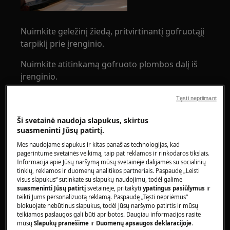
Nuimkite geležinį žiedą, pritvirtinantį gofruotąjį
tarpiklį prie įrenginio.
Nuimkite atitinkamą gofruoto plombos dalį iš
įrenginio.
Tęsti nepriimant
Ši svetainė naudoja slapukus, skirtus
suasmeninti Jūsų patirtį.
Mes naudojame slapukus ir kitas panašias technologijas, kad
pagerintume svetainės veikimą, taip pat reklamos ir rinkodaros tikslais.
Informacija apie Jūsų naršymą mūsų svetainėje dalijamės su socialinių
tinklų, reklamos ir duomenų analitikos partneriais. Paspaudę „Leisti
Pasirūpinkite, kad nesubraižytumėte spintelės.
visus slapukus“ sutinkate su slapukų naudojimu, todėl galime
suasmeninti Jūsų patirtį
svetainėje, pritaikyti
ypatingus pasiūlymus
ir
Stumkite viršuje esantį kaištį į vidų ir tuo pačiu
teikti Jums personalizuotą reklamą. Paspaudę „Tęsti nepriėmus“
blokuojate nebūtinus slapukus, todėl Jūsų naršymo patirtis ir mūsų
judinkite durų saugos įtaisą kairės pusės link.
teikiamos paslaugos gali būti apribotos. Daugiau informacijos rasite
mūsų
Slapukų pranešime
ir
Duomenų apsaugos deklaracijoje
.