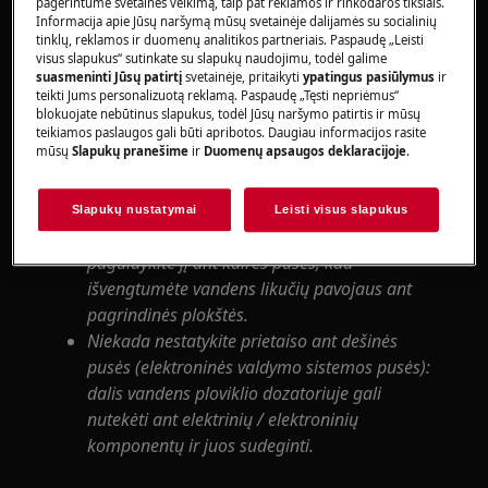
Prieš prisijungdami prie vidinių komponentų,
pagerintume svetainės veikimą, taip pat reklamos ir rinkodaros tikslais.
Informacija apie Jūsų naršymą mūsų svetainėje dalijamės su socialinių
ištraukite kištuką iš lizdo, kad atjungtumėte
tinklų, reklamos ir duomenų analitikos partneriais. Paspaudę „Leisti
maitinimą.
visus slapukus“ sutinkate su slapukų naudojimu, todėl galime
Kai kurie mechaninės dalies komponentai gali
suasmeninti Jūsų patirtį
svetainėje, pritaikyti
ypatingus pasiūlymus
ir
teikti Jums personalizuotą reklamą. Paspaudę „Tęsti nepriėmus“
sužeisti, todėl dėvėkite tinkamą apsaugą ir
blokuojate nebūtinus slapukus, todėl Jūsų naršymo patirtis ir mūsų
elkitės atsargiai.
teikiamos paslaugos gali būti apribotos. Daugiau informacijos rasite
mūsų
Slapukų pranešime
ir
Duomenų apsaugos deklaracijoje
.
Prieš padėdami ant šono, visada ištuštinkite
visą vandenį.
Jei prietaisą reikia pastatyti ant šono dėl
Slapukų nustatymai
Leisti visus slapukus
techninės priežiūros ar kitų priežasčių,
paguldykite jį ant kairės pusės, kad
išvengtumėte vandens likučių pavojaus ant
pagrindinės plokštės.
Niekada nestatykite prietaiso ant dešinės
pusės (elektroninės valdymo sistemos pusės):
dalis vandens ploviklio dozatoriuje gali
nutekėti ant elektrinių / elektroninių
komponentų ir juos sudeginti.