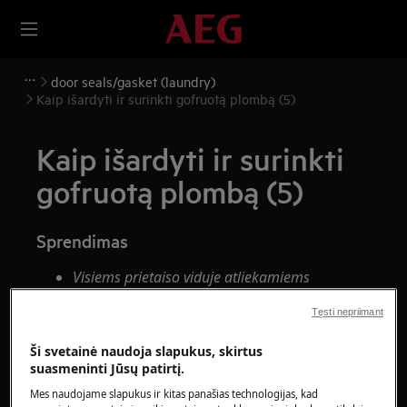
door seals/gasket (laundry)
Kaip išardyti ir surinkti gofruotą plombą (5)
Kaip išardyti ir surinkti
gofruotą plombą (5)
Sprendimas
Visiems prietaiso viduje atliekamiems
darbams atlikti reikia specialių įgūdžių ir žinių,
Tęsti nepriimant
juos gali atlikti tik kvalifikuoti ir įgalioti
techninės priežiūros inžinieriai
Ši svetainė naudoja slapukus, skirtus
Šioje platformoje nėra įjungimo / išjungimo
suasmeninti Jūsų patirtį.
jungiklio.
Mes naudojame slapukus ir kitas panašias technologijas, kad