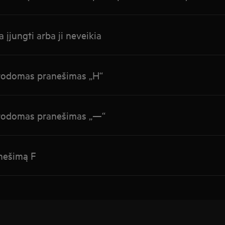
 įjungti arba ji neveikia
 rodomas pranešimas „H“
 rodomas pranešimas „—“
anešimą F