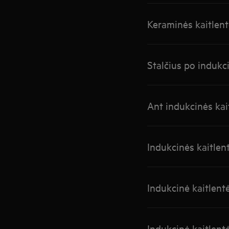
Keraminės kaitlent
Stalčius po indukci
Ant indukcinės kait
Indukcinės kaitlen
Indukcinė kaitlent
Indukcinė kaitlent