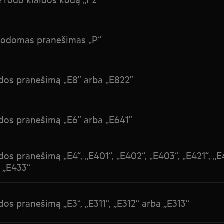
 rodomas pranešimas „P“
idos pranešimą „E8‟ arba „E822‟
idos pranešimą „E6‟ arba „E641‟
dos pranešimą „E4“, „E401“, „E402“, „E403“, „E421“, „E
a „E433“
dos pranešimą „E3“, „E311“, „E312“ arba „E313“