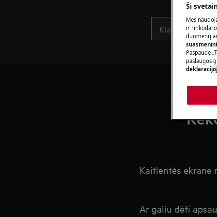
Ši svetai
Mes naudoja
ir rinkodaro
duomenų ana
suasmeninti
Paspaudę „T
paslaugos g
deklaracijo
Reko
Kaitlentės ekrane
Ar galiu dėti apsau