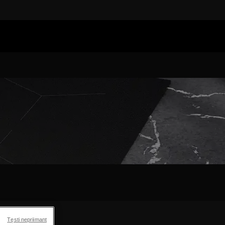
Tęsti nepriimant