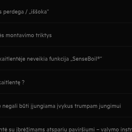
s perdega / „iššoka“
tės montavimo triktys
aitlentėje neveikia funkcija „SenseBoil®“
aitlentę ?
ė negali būti įjungiama įvykus trumpam jungimui
ntė su įbrėžimams atspariu paviršiumi – valymo instr