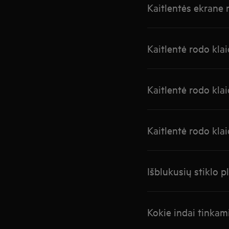
Kaitlentės ekrane
Kaitlentė rodo kla
Kaitlentė rodo kla
Kaitlentė rodo kla
Išblukusių stiklo p
Kokie indai tinkam