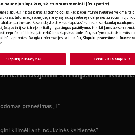
Ieškokite mūsų palaikymo straipsniuose
nė naudoja slapukus, skirtus suasmeninti Jūsų patirtį.
me slapukus ir kitas panašias technologijas, kad pagerintume svetainės veikimą, taip
s tikslais. Informacija apie Jūsų naršymą mūsų svetainėje dalijamės su socialinių tinkl
litikos partneriais. Paspaudę „Leisti visus slapukus“ sutinkate su slapukų naudojimu
 Jūsų patirtį
svetainėje, pritaikyti
ypatingus pasiūlymus
ir teikti Jums personalizuo
ęsti nepriėmus“ blokuojate nebūtinus slapukus, todėl Jūsų naršymo patirtis ir mūsų t
ali būti apribotos. Daugiau informacijos rasite mūsų
Slapukų pranešime
ir
Duomenų
je
.
Slapukų nustatymai
Leisti visus slapukus
menduojami straipsniai Kaitl
 rodomas pranešimas „L“
ginį kilimėlį ant indukcinės kaitlentės?