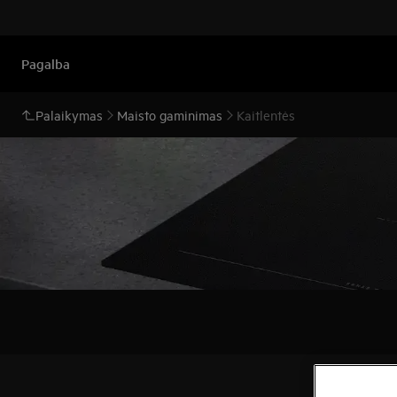
Pagalba
Palaikymas
Maisto gaminimas
Kaitlentės