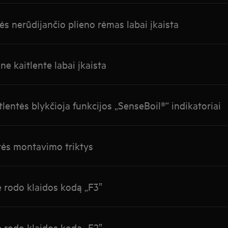
ės nerūdijančio plieno rėmas labai įkaista
ne kaitlente labai įkaista
lentės blykčioja funkcijos „SenseBoil®“ indikatoriai
tės montavimo triktys
ė rodo klaidos kodą „F3‟
ė rodo klaidos kodą „F2‟