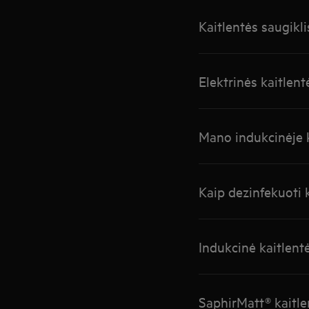
Kaitlentės saugikli
Elektrinės kaitlen
Mano indukcinėje k
Kaip dezinfekuoti k
Indukcinė kaitlent
SaphirMatt® kaitle