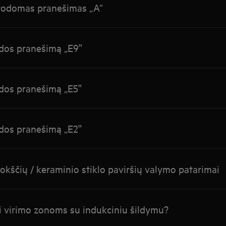
 rodomas pranešimas „A“
idos pranešimą „E9‟
idos pranešimą „E5‟
idos pranešimą „E2‟
lokščių / keraminio stiklo paviršių valymo patarimai
i virimo zonoms su indukciniu šildymu?