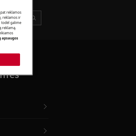
 pat reklamos
ų, reklamos ir
, todėl galime
tą reklamą.
eikiamos
 apsaugos
entės