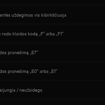
entės uždegimas vis kibirkščiuoja
ė rodo klaidos kodą „F‟ arba „F1‟
idos pranešimą „E7‟
idos pranešimą „E0‟ arba „E1‟
sijungia / neužsidega